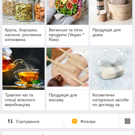
Крупа, борошно,
Веганські та пісні
Продукція для
насіння, рослинна
продукти (Vegan *
дома
клітковина.
Raw)
Трав'яні чаї та
Продукція для
Косметичні
спеції власного
масажу.
натуральні засоби
виробництва
по догляду за
шкірою та
волоссям
Сортування
0
Фільтри