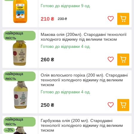
Готово до відправки 9 од.
210
₴
230 ₴
найкраща
Макова олія (200мл). Стародавні технології
якість
холодного віджиму під великим тиском
Готово до відправки 4 од.
260
₴
найкраща
Олія волоського горіха (200 мл). Стародавні
якість
технології холодного віджиму під великим
тиском
Готово до відправки 4 од.
250
₴
найкраща
Гарбузова олія (200 мл). Стародавні
якість
технології холодного віджиму під великим
–3%
тиском