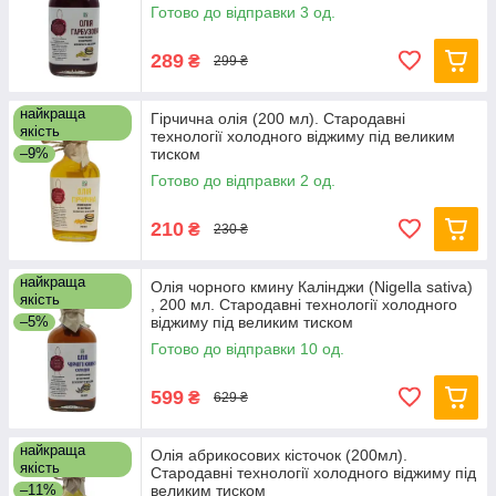
Готово до відправки 3 од.
289
₴
299 ₴
найкраща
Гірчична олія (200 мл). Стародавні
якість
технології холодного віджиму під великим
–9%
тиском
Готово до відправки 2 од.
210
₴
230 ₴
найкраща
Олія чорного кмину Калінджи (Nigella sativa)
якість
, 200 мл. Стародавні технології холодного
–5%
віджиму під великим тиском
Готово до відправки 10 од.
599
₴
629 ₴
найкраща
Олія абрикосових кісточок (200мл).
якість
Стародавні технології холодного віджиму під
–11%
великим тиском