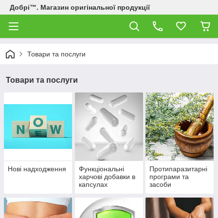
Добрі™. Магазин оригінальної продукції
Товари та послуги
Товари та послуги
Нові надходження
Функціональні
Протипаразитарні
харчові добавки в
програми та
капсулах
засоби
детоксикації