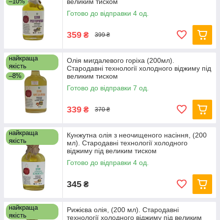
–10%
великим тиском
Готово до відправки 4 од.
359
₴
399 ₴
найкраща
Олія мигдалевого горіха (200мл).
якість
Стародавні технології холодного віджиму під
–8%
великим тиском
Готово до відправки 7 од.
339
₴
370 ₴
найкраща
Кунжутна олія з неочищеного насіння, (200
якість
мл). Стародавні технології холодного
віджиму під великим тиском
Готово до відправки 4 од.
345
₴
найкраща
Рижієва олія, (200 мл). Стародавні
якість
технології холодного віджиму під великим