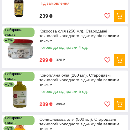
Під замовлення
239
₴
найкраща
Кокосова олія (250 мл). Стародавні
якість
технології холодного віджиму під великим
–7%
тиском
Готово до відправки 4 од.
299
₴
320 ₴
найкраща
Конопляна олія (200 мл). Стародавні
якість
технології холодного віджиму під великим
–3%
тиском
Готово до відправки 5 од.
289
₴
299 ₴
найкраща
Соняшникова олія (500 мл). Стародавні
якість
технології холодного віджиму під великим
–9%
тиском