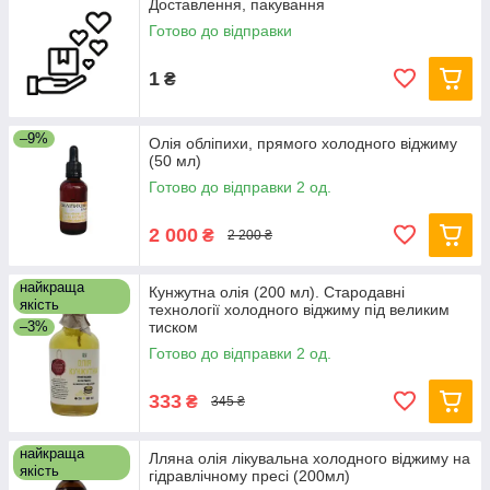
Доставлення, пакування
Готово до відправки
1
₴
–9%
Олія обліпихи, прямого холодного віджиму
(50 мл)
Готово до відправки 2 од.
2 000
₴
2 200 ₴
найкраща
Кунжутна олія (200 мл). Стародавні
якість
технології холодного віджиму під великим
–3%
тиском
Готово до відправки 2 од.
333
₴
345 ₴
найкраща
Лляна олія лікувальна холодного віджиму на
якість
гідравлічному пресі (200мл)