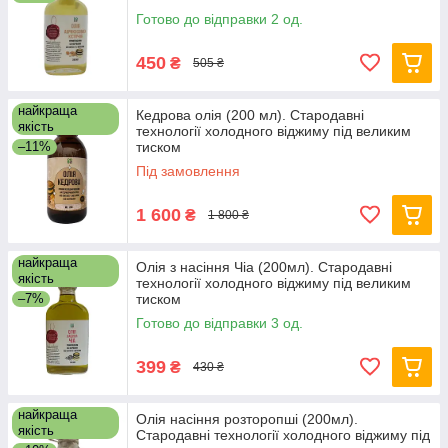
Готово до відправки 2 од.
450
₴
505 ₴
найкраща
Кедрова олія (200 мл). Стародавні
якість
технології холодного віджиму під великим
–11%
тиском
Під замовлення
1 600
₴
1 800 ₴
найкраща
Олія з насіння Чіа (200мл). Стародавні
якість
технології холодного віджиму під великим
–7%
тиском
Готово до відправки 3 од.
399
₴
430 ₴
найкраща
Олія насіння розторопші (200мл).
якість
Стародавні технології холодного віджиму під