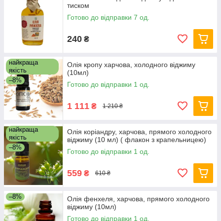
тиском
Готово до відправки 7 од.
240
₴
найкраща
Олія кропу харчова, холодного віджиму
якість
(10мл)
–8%
Готово до відправки 1 од.
1 111
₴
1 210 ₴
найкраща
Олія коріандру, харчова, прямого холодного
якість
віджиму (10 мл) ( флакон з крапельницею)
–8%
Готово до відправки 1 од.
559
₴
610 ₴
–8%
Олія фенхеля, харчова, прямого холодного
віджиму (10мл)
Готово до відправки 1 од.