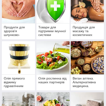
Продукти для
Товари для
Продукція для
здоров'я
підтримки імунної
масажу та
шлунково-
системи
косметичних
кишкового тракту
масок
Олія прямого
Олія рослинна від
Веган аптека.
віджиму
наших партнерів
Альтернативна
гідравлічним
медицина.
пресом. Власне
Антипаразитарні
виробництво
трави, методи
лікування і
очищення.