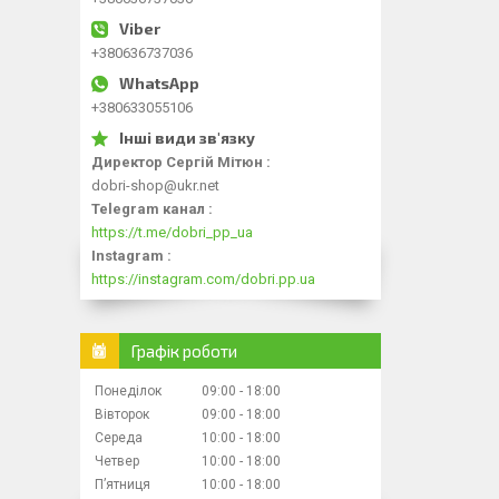
+380636737036
+380633055106
Директор Сергій Мітюн
dobri-shop@ukr.net
Telegram канал
https://t.me/dobri_pp_ua
Instagram
https://instagram.com/dobri.pp.ua
Графік роботи
Понеділок
09:00
18:00
Вівторок
09:00
18:00
Середа
10:00
18:00
Четвер
10:00
18:00
Пʼятниця
10:00
18:00