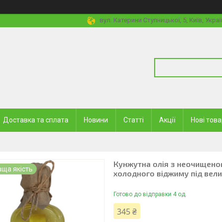
вул. Катерини Ступницької, 5, Київ, Украї
Доставка та сплата
Новини
Статті
Акції
Нові тов
Кунжутна олія з неочищеного
ща якість
холодного віджиму під вел
Готово до відправки 4 од.
345 ₴