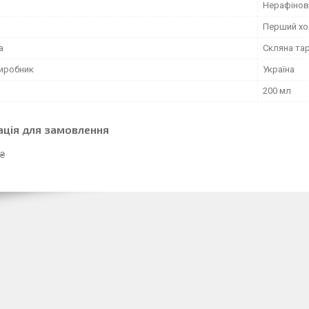
Нерафінов
Перший хо
а
Скляна та
виробник
Україна
200 мл
ація для замовлення
 ₴