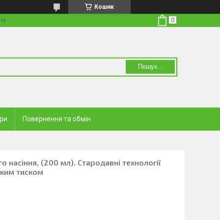
Кошик
на
Пошук...
ари
Повернення та обмін
 насіння, (200 мл). Стародавні технології
иким тиском