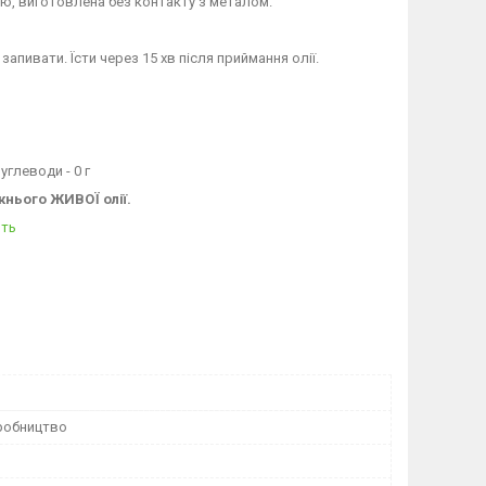
ю, виготовлена без контакту з металом.
апивати. Їсти через 15 хв після приймання олії.
вуглеводи - 0 г
жнього ЖИВОЇ олії.
ить
робництво