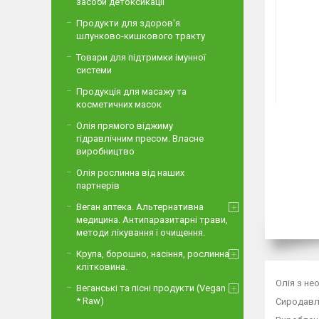
засоби детоксикації
Продукти для здоров'я
шлунково-кишкового тракту
Товари для підтримки імунної
системи
Продукція для масажу та
косметичних масок
Олія прямого віджиму
гідравлічним пресом. Власне
виробництво
Олія рослинна від наших
партнерів
Веган аптека. Альтернативна
медицина. Антипаразитарні трави,
методи лікування і очищення.
Крупа, борошно, насіння, рослинна
клітковина.
Олія з не
Веганські та пісні продукти (Vegan
* Raw)
Сиродавле