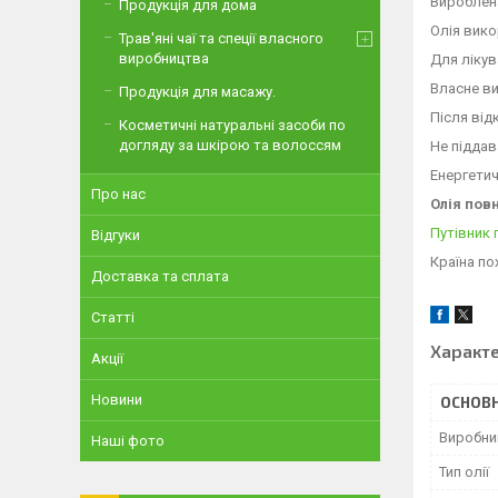
Вироблена
Продукція для дома
Олія вико
Трав'яні чаї та спеції власного
виробництва
Для лікув
Власне ви
Продукція для масажу.
Після від
Косметичні натуральні засоби по
догляду за шкірою та волоссям
Не піддав
Енергетичн
Про нас
Олія пов
Путівник 
Відгуки
Країна по
Доставка та сплата
Статті
Характ
Акції
Новини
ОСНОВН
Виробни
Наші фото
Тип олії