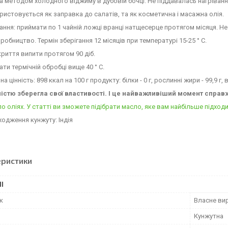
 методом холодного віджиму в дубовій бочці. Не піддавалась нагріванн
ристовується як заправка до салатів, та як косметична і масажна олія.
ання: приймати по 1 чайній ложці вранці натщесерце протягом місяця. Не з
робництво. Термін зберігання 12 місяців при температурі 15-25 ° C.
криття випити протягом 90 діб.
ати термічній обробці вище 40 ° C.
а цінність: 898 ккал на 100 г продукту: білки - 0 г, рослинні жири - 99,9 г, 
ністю зберегла свої властивості. І це найважливіший момент справ
по оліях. У статті ви зможете підібрати масло, яке вам найбільше підход
ходження кунжуту: Індія
еристики
І
к
Власне ви
Кунжутна