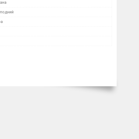
ана
лодний
ра