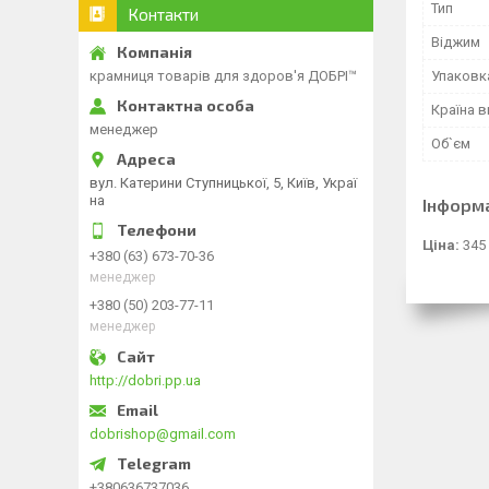
Тип
Контакти
Віджим
Упаковк
крамниця товарів для здоров'я ДОБРІ™
Країна 
менеджер
Об`єм
вул. Катерини Ступницької, 5, Київ, Украї
на
Інформ
Ціна:
345
+380 (63) 673-70-36
менеджер
+380 (50) 203-77-11
менеджер
http://dobri.pp.ua
dobrishop@gmail.com
+380636737036