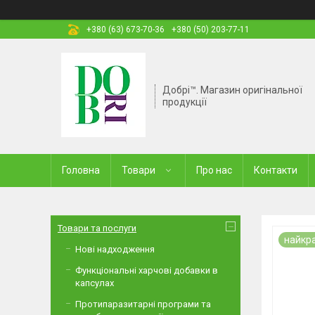
+380 (63) 673-70-36
+380 (50) 203-77-11
Добрі™. Магазин оригінальної
продукції
Головна
Товари
Про нас
Контакти
Товари та послуги
найкра
Нові надходження
Функціональні харчові добавки в
капсулах
Протипаразитарні програми та