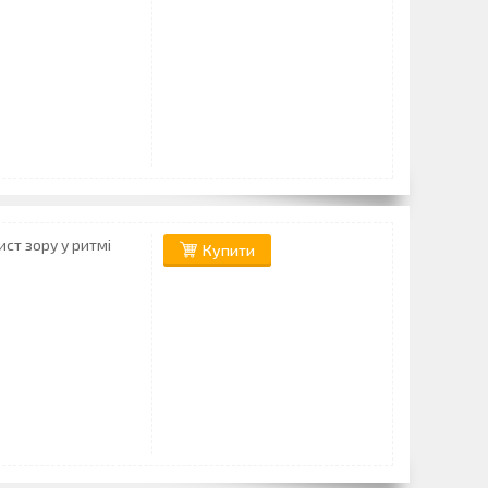
ист зору у ритмі
Купити