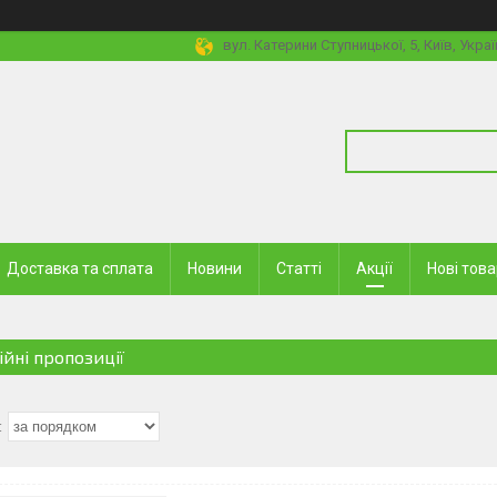
вул. Катерини Ступницької, 5, Київ, Украї
Доставка та сплата
Новини
Статті
Акції
Нові тов
ійні пропозиції