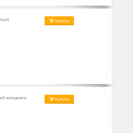
псул)
Купити
огії холодного
Купити