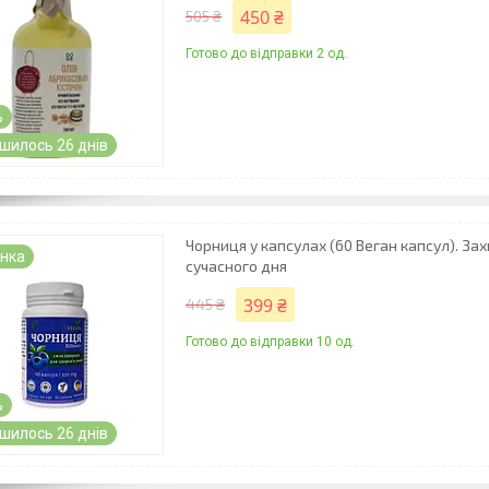
450 ₴
505 ₴
Готово до відправки 2 од.
%
шилось 26 днів
Чорниця у капсулах (60 Веган капсул). Зах
нка
сучасного дня
399 ₴
445 ₴
Готово до відправки 10 од.
%
шилось 26 днів