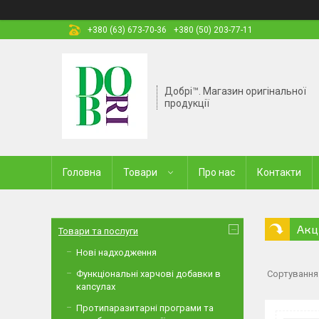
+380 (63) 673-70-36
+380 (50) 203-77-11
Добрі™. Магазин оригінальної
продукції
Головна
Товари
Про нас
Контакти
Акц
Товари та послуги
Нові надходження
Функціональні харчові добавки в
капсулах
Протипаразитарні програми та