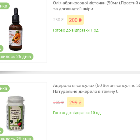
Олія абрикосової кісточки (50мл).Простий
нка
та доглянутої шкіри
200 ₴
250 ₴
Готово до відправки 1 од.
%
шилось 26 днів
Ацерола в капсулах (60 Веган капсул по 50
нка
Натуральне джерело вітаміну С
299 ₴
365 ₴
Готово до відправки 10 од.
%
шилось 26 днів