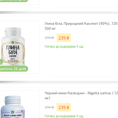
Глина біла. Природний Каолініт (90%) , 12
500 мг
239 ₴
290 ₴
Готово до відправки 3 од.
%
шилось 26 днів
Чорний кмин Калінджи - Nigella sativa, ( 1
мг)
239 ₴
290 ₴
Готово до відправки 9 од.