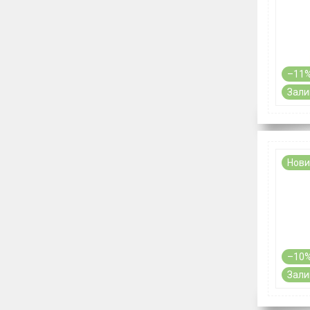
–11
Зали
Нови
–10
Зали