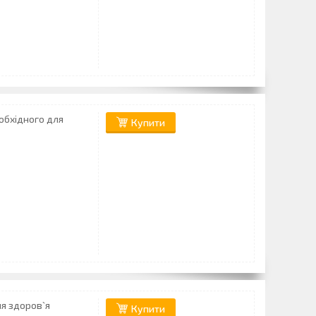
обхідного для
Купити
я здоров`я
Купити