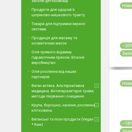
засоби детоксикації
Нови
Продукти для здоров'я
шлунково-кишкового тракту
Товари для підтримки імунної
системи
Продукція для масажу та
косметичних масок
–20
Олія прямого віджиму
Зали
гідравлічним пресом. Власне
виробництво
Олія рослинна від наших
партнерів
Нови
Веган аптека. Альтернативна
медицина. Антипаразитарні трави,
методи лікування і очищення.
Крупа, борошно, насіння, рослинна
клітковина.
Веганські та пісні продукти (Vegan
–18
* Raw)
Зали