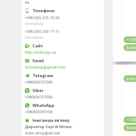
на
+380 (63) 673-70-36
менеджер
+380 (50) 203-77-11
менеджер
–16
Зали
http://dobri.pp.ua
dobrishop@gmail.com
для 
+380636737036
+380636737036
+380633055106
–14
Директор Сергій Мітюн
Зали
dobri-shop@ukr.net