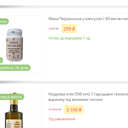
Мака Перуанська у капсулах ( 60 веган ка
нка
299 ₴
345 ₴
Готово до відправки 7 од.
%
шилось 26 днів
Кедрова олія (500 мл). Стародавні технол
раща якість
віджиму під великим тиском
3 100 ₴
3 500 ₴
Під замовлення