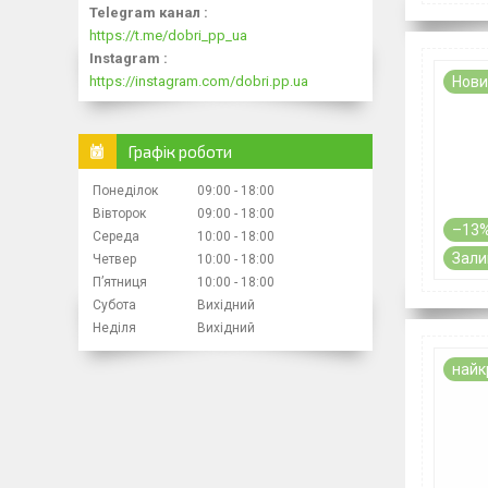
Telegram канал
https://t.me/dobri_pp_ua
Instagram
https://instagram.com/dobri.pp.ua
Нови
Графік роботи
Понеділок
09:00
18:00
Вівторок
09:00
18:00
–13
Середа
10:00
18:00
Зали
Четвер
10:00
18:00
Пʼятниця
10:00
18:00
Субота
Вихідний
Неділя
Вихідний
найк