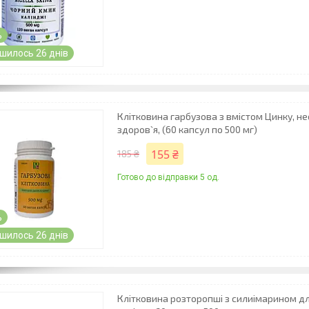
%
шилось 26 днів
Клітковина гарбузова з вмістом Цинку, не
здоров`я, (60 капсул по 500 мг)
155 ₴
185 ₴
Готово до відправки 5 од.
%
шилось 26 днів
Клітковина розторопші з силиімарином дл