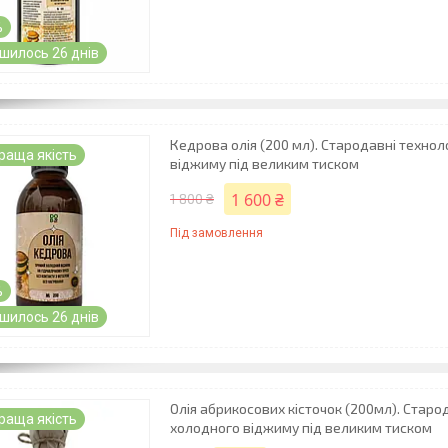
%
шилось 26 днів
Кедрова олія (200 мл). Стародавні технол
раща якість
віджиму під великим тиском
1 600 ₴
1 800 ₴
Під замовлення
%
шилось 26 днів
Олія абрикосових кісточок (200мл). Старод
раща якість
холодного віджиму під великим тиском