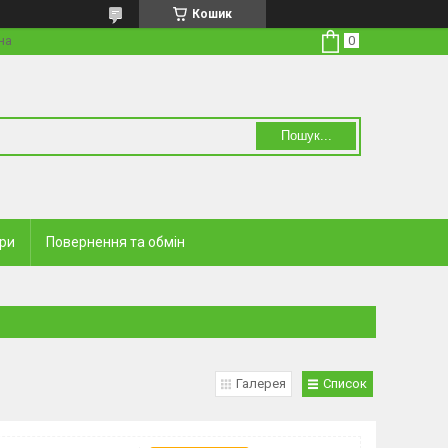
Кошик
на
Пошук...
ари
Повернення та обмін
Галерея
Список