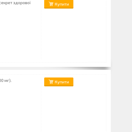
 секрет здорової
Купити
0 мг).
Купити