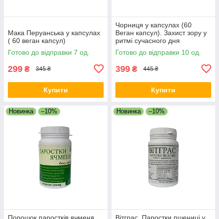
Чорниця у капсулах (60
Мака Перуанська у капсулах
Веган капсул). Захист зору у
( 60 веган капсул)
ритмі сучасного дня
Готово до відправки 7 од.
Готово до відправки 10 од.
299
399
₴
₴
345 ₴
445 ₴
Купити
Купити
Новинка
–10%
Новинка
–10%
Порошок паростків ячменя,
Вітграс. Паростки пшениці у