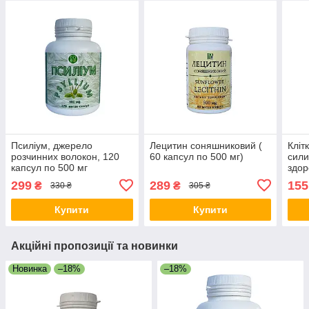
Псиліум, джерело
Лецитин соняшниковий (
Кліт
розчинних волокон, 120
60 капсул по 500 мг)
сили
капсул по 500 мг
здор
капс
299
289
155
₴
₴
330 ₴
305 ₴
Купити
Купити
Акційні пропозиції та новинки
Новинка
–18%
–18%