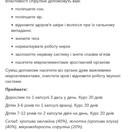
Властивості спіруліни допоможуть вам:
поліпшити сон,
поліпшити зір,
відновити здоров'я шкіри і волосся при їх сильному
випаданні,
знизити тиск
нормалізувати роботу нирок
заспокоїти нервову систему і зняти спазми м'язів
наситити мікроелементами зростаючий організм
Суміш допоможе наситити всі органи дуже важливими
мікроелементами, очистити кров і відновити роботу імунної
системи
Приймати:
Дорослим по 1 капсулі 3 десь у день. Курс 20 днів.
Дітям 3-6 років по 1 капсулі вранці. Курс 20 днів
Дітям 7-12 років по 2 капсули двічі на день. Курс 20 днів
Склад: кропива звичайна (40%), яснотка (кропива глуха)
(40%), мікроводорость спіруліна (20%).