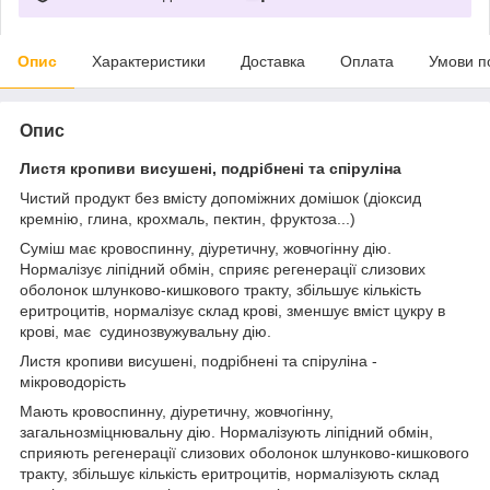
Опис
Характеристики
Доставка
Оплата
Умови п
Опис
Листя кропиви висушені, подрібнені та спіруліна
Чистий продукт без вмісту допоміжних домішок (діоксид
кремнію, глина, крохмаль, пектин, фруктоза...)
Суміш має кровоспинну, діуретичну, жовчогінну дію.
Нормалізує ліпідний обмін, сприяє регенерації слизових
оболонок шлунково-кишкового тракту, збільшує кількість
еритроцитів, нормалізує склад крові, зменшує вміст цукру в
крові, має судинозвужувальну дію.
Листя кропиви висушені, подрібнені та спіруліна -
мікроводорість
Мають кровоспинну, діуретичну, жовчогінну,
загальнозміцнювальну дію. Нормалізують ліпідний обмін,
сприяють регенерації слизових оболонок шлунково-кишкового
тракту, збільшує кількість еритроцитів, нормалізують склад