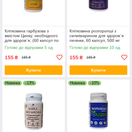
Клітковина гарбузова з
Клітковина розторопші з
вмістом Цинку, необхідного
силиімарином для здоров`я
для здоров`я, (60 капсул по
печінки, 60 капсул, 500 мг
500 мг)
Готово до відправки 5 од.
Готово до відправки 10 од.
155
155
₴
₴
185 ₴
185 ₴
Купити
Купити
Новинка
–13%
Новинка
–10%