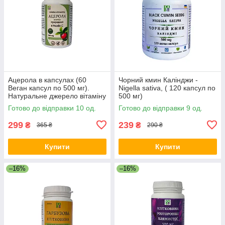
Ацерола в капсулах (60
Чорний кмин Калінджи -
Веган капсул по 500 мг).
Nigella sativa, ( 120 капсул по
Натуральне джерело вітаміну
500 мг)
С
Готово до відправки 10 од.
Готово до відправки 9 од.
299
239
₴
₴
365 ₴
290 ₴
Купити
Купити
–16%
–16%