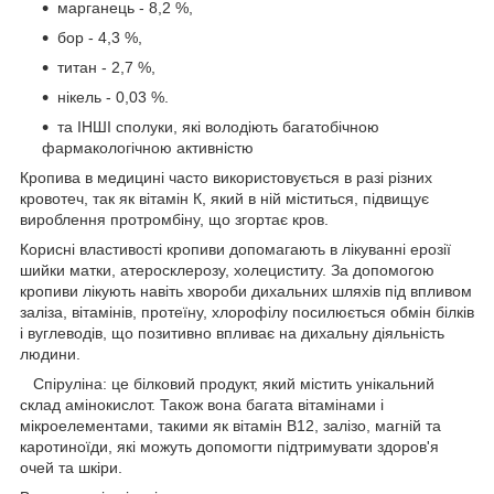
марганець - 8,2 %,
бор - 4,3 %,
титан - 2,7 %,
нікель - 0,03 %.
та ІНШІ сполуки, які володіють багатобічною
фармакологічною активністю
Кропива в медицині часто використовується в разі різних
кровотеч, так як вітамін К, який в ній міститься, підвищує
вироблення протромбіну, що згортає кров.
Корисні властивості кропиви допомагають в лікуванні ерозії
шийки матки, атеросклерозу, холециститу. За допомогою
кропиви лікують навіть хвороби дихальних шляхів під впливом
заліза, вітамінів, протеїну, хлорофілу посилюється обмін білків
і вуглеводів, що позитивно впливає на дихальну діяльність
людини.
Спіруліна: це білковий продукт, який містить унікальний
склад амінокислот. Також вона багата вітамінами і
мікроелементами, такими як вітамін B12, залізо, магній та
каротиноїди, які можуть допомогти підтримувати здоров'я
очей та шкіри.