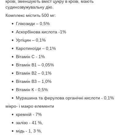
крові, зменшують вміст цукру в крові, мають
судинозвужувальну дію.
Комплекс містить 500 мг:
Глікозиди – 0,5%
Аскорбінова кислота -1%
Уртіцин – 0,1%
Каротиноїди – 0,1%
Вітамін С - 1%
Вітамін В1 – 0,05%
Вітамін В2 – 0,1%
Вітамін В3 – 1,0%
Вітамін К - 0,5%
Мурашина та ферулова органічні кислоти - 0,1%
мікро- і макро елементи
кремній - 7%
залізо - 41 %,
мідь - 1, 3 %,