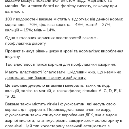
Вакаме
можуть похвалитися вмістом йоду, марганцю та
магнію. Вони також багаті на фолієву кислоту, важливу при
вагітності.
100 г водоростей вакаме містять у відсотках від денної норми:
марганець - 70%; фолієва кислота – 49%; магній – 27%;
кальцій – 15%; мідь – 14%.
Одна з головних корисних властивостей вакаме -
профілактика діабету.
Продукт знижує рівень цукру в крові та нормалізує вироблення
інсуліну.
Такі властивості також корисні для профілактики ожиріння.
Мають властивості "спалювати" шкідливий жир, що незмінно
допомагає при бажанні скинути зайву вагу.
Це важливе джерело вітамінів і мінералів, таких як йод,
кальцій, залізо та магній, а також фолат, вітаміни A, C, D, E, K
та B2.
Вакаме також містить лігнін і фукоксантин, які несуть свою
користь для здоров'я. Перешкоджає накопиченню жиру,
фукоксантин також стимулює вироблення ДГК, яка є видом
жирної кислоти, та знижує рівень «шкідливого» холестерину в
організмі. Цей тип холестерину зазвичай асоціюється з