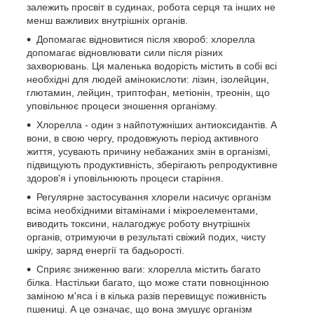
залежить просвіт в судинах, робота серця та інших не
менш важливих внутрішніх органів.
Допомагає відновитися після хвороб: хлорелла
допомагає відновлювати сили після різних
захворювань. Ця маленька водорість містить в собі всі
необхідні для людей амінокислоти: лізин, ізолейцин,
глютамин, лейцин, триптофан, метіонін, треонін, що
уповільнює процеси зношення організму.
Хлорелла - один з найпотужніших антиоксидантів. А
вони, в свою чергу, продовжують період активного
життя, усувають причину небажаних змін в організмі,
підвищують продуктивність, зберігають репродуктивне
здоров'я і уповільнюють процеси старіння.
Регулярне застосування хлорели насичує організм
всіма необхідними вітамінами і мікроелементами,
виводить токсини, налагоджує роботу внутрішніх
органів, отримуючи в результаті свіжий подих, чисту
шкіру, заряд енергії та бадьорості.
Сприяє зниженню ваги: ​​хлорелла містить багато
білка. Настільки багато, що може стати повноцінною
заміною м'яса і в кілька разів перевищує поживність
пшениці. А це означає, що вона змушує організм