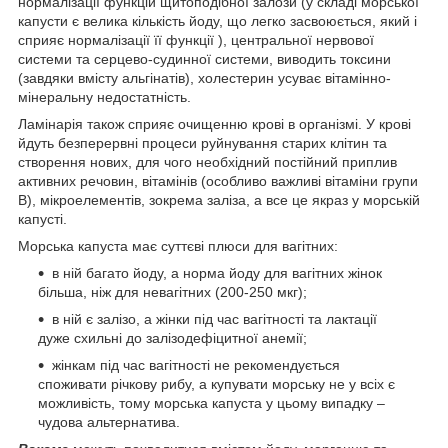
нормалізації функцій щитоподібної залози (у складі морської
капусти є велика кількість йоду, що легко засвоюється, який і
сприяє нормалізації її функції ), центральної нервової
системи та серцево-судинної системи, виводить токсини
(завдяки вмісту альгінатів), холестерин усуває вітамінно-
мінеральну недостатність.
Ламінарія також сприяє очищенню крові в організмі. У крові
йдуть безперервні процеси руйнування старих клітин та
створення нових, для чого необхідний постійний приплив
активних речовин, вітамінів (особливо важливі вітаміни групи
B), мікроелементів, зокрема заліза, а все це якраз у морській
капусті.
Морська капуста має суттєві плюси для вагітних:
в ній багато йоду, а норма йоду для вагітних жінок
більша, ніж для невагітних (200-250 мкг);
в ній є залізо, а жінки під час вагітності та лактації
дуже схильні до залізодефіцитної анемії;
жінкам під час вагітності не рекомендується
споживати річкову рибу, а купувати морську не у всіх є
можливість, тому морська капуста у цьому випадку –
чудова альтернатива.