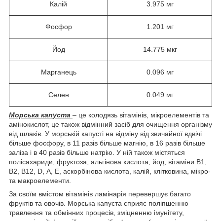
Калій
3.975 мг
Фосфор
1.201 мг
Йод
14.775 мкг
Марганець
0.096 мг
Селен
0.049 мг
Морська капуста
– це колодязь вітамінів, мікроелементів та
амінокислот, це також відмінний засіб для очищення організму
від шлаків. У морській капусті на відміну від звичайної вдвічі
більше фосфору, в 11 разів більше магнію, в 16 разів більше
заліза і в 40 разів більше натрію. У ній також містяться
полісахариди, фруктоза, альгінова кислота, йод, вітаміни В1,
В2, В12, D, А, Е, аскорбінова кислота, калій, клітковина, мікро-
та макроелементи.
За своїм вмістом вітамінів ламінарія перевершує багато
фруктів та овочів. Морська капуста сприяє поліпшенню
травлення та обмінних процесів, зміцненню імунітету,