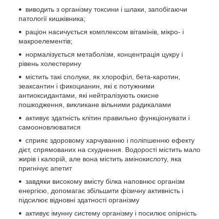
виводить з організму токсини і шлаки, запобігаючи
патології кишківника;
раціон насичується комплексом вітамінів, мікро- і
макроелементів;
нормалізується метаболізм, концентрація цукру і
рівень холестерину
містить такі сполуки, як хлорофіл, бета-каротин,
зеаксантин і фикоцианин, які є потужними
антиоксидантами, які нейтралізують окисне
пошкодження, викликане вільними радикалами
активує здатність клітин правильно функціонувати і
самооновлюватися
сприяє здоровому харчуванню і поліпшенню ефекту
дієт, спрямованих на схуднення. Водорості містить мало
жирів і калорій, але вона містить амінокислоту, яка
пригнічує апетит
завдяки високому вмісту білка наповнює організм
енергією, допомагає збільшити фізичну активність і
підсилює відновні здатності організму
активує імунну систему організму і посилює опірність