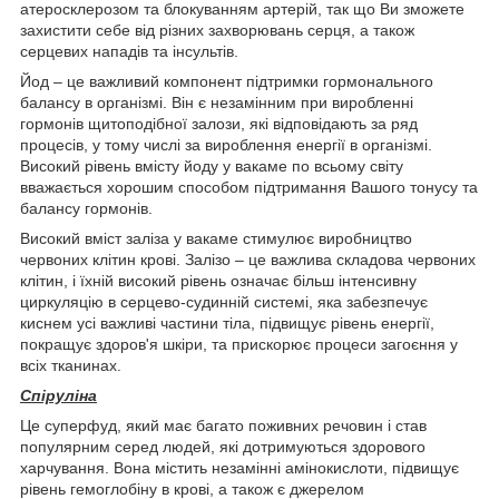
атеросклерозом та блокуванням артерій, так що Ви зможете
захистити себе від різних захворювань серця, а також
серцевих нападів та інсультів.
Йод – це важливий компонент підтримки гормонального
балансу в організмі. Він є незамінним при виробленні
гормонів щитоподібної залози, які відповідають за ряд
процесів, у тому числі за вироблення енергії в організмі.
Високий рівень вмісту йоду у вакаме по всьому світу
вважається хорошим способом підтримання Вашого тонусу та
балансу гормонів.
Високий вміст заліза у вакаме стимулює виробництво
червоних клітин крові. Залізо – це важлива складова червоних
клітин, і їхній високий рівень означає більш інтенсивну
циркуляцію в серцево-судинній системі, яка забезпечує
киснем усі важливі частини тіла, підвищує рівень енергії,
покращує здоров'я шкіри, та прискорює процеси загоєння у
всіх тканинах.
Спіруліна
Це суперфуд, який має багато поживних речовин і став
популярним серед людей, які дотримуються здорового
харчування. Вона містить незамінні амінокислоти, підвищує
рівень гемоглобіну в крові, а також є джерелом