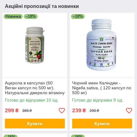
Акційні пропозиції та новинки
Новинка
–18%
–18%
Ацерола в капсулах (60
Чорний кмин Калінджи -
Веган капсул по 500 мг).
Nigella sativa, ( 120 капсул по
Натуральне джерело вітаміну
500 мг)
С
Готово до відправки 10 од.
Готово до відправки 9 од.
299
239
₴
₴
365 ₴
290 ₴
Купити
Купити
–16%
–16%