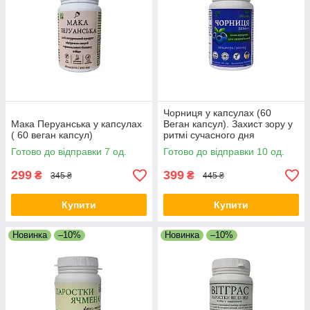
Чорниця у капсулах (60
Мака Перуанська у капсулах
Веган капсул). Захист зору у
( 60 веган капсул)
ритмі сучасного дня
Готово до відправки 7 од.
Готово до відправки 10 од.
299
399
₴
₴
345 ₴
445 ₴
Купити
Купити
Новинка
–10%
Новинка
–10%