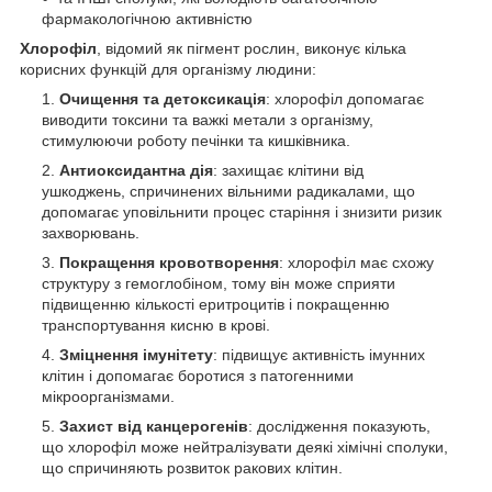
фармакологічною активністю
Хлорофіл
, відомий як пігмент рослин, виконує кілька
корисних функцій для організму людини:
Очищення та детоксикація
: хлорофіл допомагає
виводити токсини та важкі метали з організму,
стимулюючи роботу печінки та кишківника.
Антиоксидантна дія
: захищає клітини від
ушкоджень, спричинених вільними радикалами, що
допомагає уповільнити процес старіння і знизити ризик
захворювань.
Покращення кровотворення
: хлорофіл має схожу
структуру з гемоглобіном, тому він може сприяти
підвищенню кількості еритроцитів і покращенню
транспортування кисню в крові.
Зміцнення імунітету
: підвищує активність імунних
клітин і допомагає боротися з патогенними
мікроорганізмами.
Захист від канцерогенів
: дослідження показують,
що хлорофіл може нейтралізувати деякі хімічні сполуки,
що спричиняють розвиток ракових клітин.