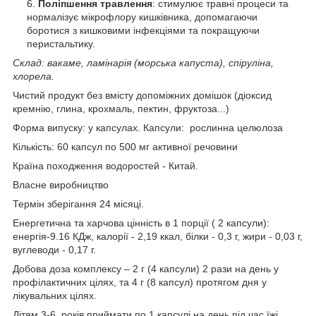
Поліпшення травлення
: стимулює травні процеси та
нормалізує мікрофлору кишківника, допомагаючи
боротися з кишковими інфекціями та покращуючи
перистальтику.
Склад: вакаме, ламінарія (морська капуста), спіруліна,
хлорела.
Чистий продукт без вмісту допоміжних домішок (діоксид
кремнію, глина, крохмаль, пектин, фруктоза...)
Форма випуску: у капсулах. Капсули: рослинна целюлоза
Кількість: 60 капсул по 500 мг активної речовини
Країна походження водоростей - Китай.
Власне виробництво
Термін зберігання 24 місяці.
Енергетична та харчова цінність в 1 порції ( 2 капсули):
енергія-9.16 КДж, калорії - 2,19 ккал, білки - 0,3 г, жири - 0,03 г,
вуглеводи - 0,17 г.
Добова доза комплексу – 2 г (4 капсули) 2 рази на день у
профілактичних цілях, та 4 г (8 капсул) протягом дня у
лікувальних цілях.
Дітям 3-6 років приймати по 1 капсулі на день під час їжі