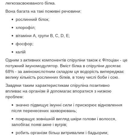
легкозасвоюваного білка.
Вона багата на такі поживні речовини:
рослинний білок;
хлорофіл;
вітаміни А, групи В, С, D, Е;
фосфор;
калій
Одним з активних компонентів спіруліни також є Фітоціан - це
потужний імуномодулятор. Вміст білка в спіруліни досягає
68% - за амінокислотним складом ця водорість випереджає
велику кількість рослинних білків, в тому числі боби і сою.
Завдяки таким характеристикам спіруліна позитивно
впливає на організм й допомагає впоратися з низкою
проблем:
значно підвищує імунні сили і прискорює відновлення
після перенесених захворювань;
покращує зовнішній вигляд шкіри голови і волосся,
запобігає появі акне і вугрів;
робить організм більш витривалим і бадьорим;