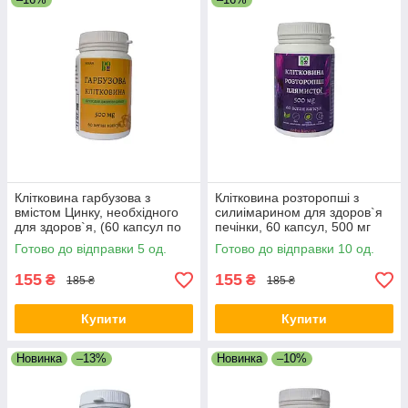
Клітковина гарбузова з
Клітковина розторопші з
вмістом Цинку, необхідного
силиімарином для здоров`я
для здоров`я, (60 капсул по
печінки, 60 капсул, 500 мг
500 мг)
Готово до відправки 5 од.
Готово до відправки 10 од.
155
155
₴
₴
185 ₴
185 ₴
Купити
Купити
Новинка
–13%
Новинка
–10%