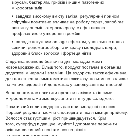
вірусам, бактеріям, грибків і іншим патогенних
мікроорганізмів
завдяки високому вмісту заліза, регулярний прийом
спіруліни позитивно впливає на роботу серця, запобігає
розвитку анемії і атеросклерозу, є ефективною
профілактикою утворення тромбів
володіє потужним аntiage-ефектом, уповільнює поява
сивини, допомагає зберігати красу і молодість шкіри,
здоровий блиск волосся і фортеця нігтів
Спіруліна повністю безпечна для молодих мам і
новонароджених. Більш того, продукт постачає в організм
додаткові мінерали і вітаміни. Ця водорість також ефективна
для полегшення симптоматики токсикозу, позитивно впливає
на жіноче здоров'я й допомагає у виношуванні вагітностей.
Вона допомагає наситити організм залізом та іншими
мікроелементами зменшує апетит і тягу до солодкого.
Позитивний вплив водорість дає при випадінні волосся.
Перший результат можна спостерігати після місяця прийому.
Волосся стає густішим, ріст пришвидшується. Крім
того, суперфуд підвищує імунітет і допомагає пережити
осінньо-весняний гіповітаміноз на рівні з
вітамінними комплексами.