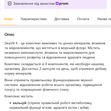
Замовлення під захистом
Опис
Характеристики
Доставка
Оплата
Умови п
Опис
SeaVit 4 - це комплекс важливих та цінних мінералів, вітамінів
та мікроелементів, що містяться в морській флорі. Містить
незамінні амінокислоти, вітаміни та мікроелементи для
повноцінного розвитку та відновлення здоров'я людини.
Комплекс складається із 4 компонентів, які необхідні нашому
організму. Достатньо 2 капсули на день, щоб отримати добову
норму мінералів.
Вони сприяють правильному функціонуванню імунної
системи, відновленню роботи всього організму, підвищення
тонусу та покращенню фізичного стану.
Комплекс містить:
кальцій
(сприяє правильній роботі метаболізму,
нормальній функції м'язів, здоров'я кісток і зубів),