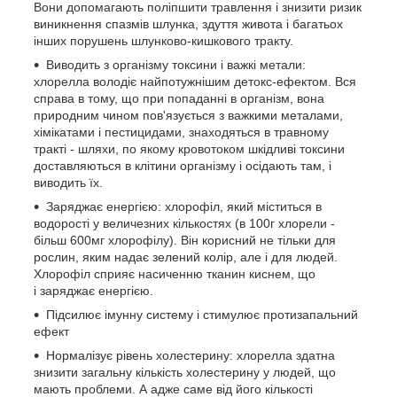
Вони допомагають поліпшити травлення і знизити ризик
виникнення спазмів шлунка, здуття живота і багатьох
інших порушень шлунково-кишкового тракту.
Виводить з організму токсини і важкі метали:
хлорелла володіє найпотужнішим детокс-ефектом. Вся
справа в тому, що при попаданні в організм, вона
природним чином пов'язується з важкими металами,
хімікатами і пестицидами, знаходяться в травному
тракті - шляхи, по якому кровотоком шкідливі токсини
доставляються в клітини організму і осідають там, і
виводить їх.
Заряджає енергією: хлорофіл, який міститься в
водорості у величезних кількостях (в 100г хлорели -
більш 600мг хлорофілу). Він корисний не тільки для
рослин, яким надає зелений колір, але і для людей.
Хлорофіл сприяє насиченню тканин киснем, що
і заряджає енергією.
Підсилює імунну систему і стимулює протизапальний
ефект
Нормалізує рівень холестерину: хлорелла здатна
знизити загальну кількість холестерину у людей, що
мають проблеми. А адже саме від його кількості