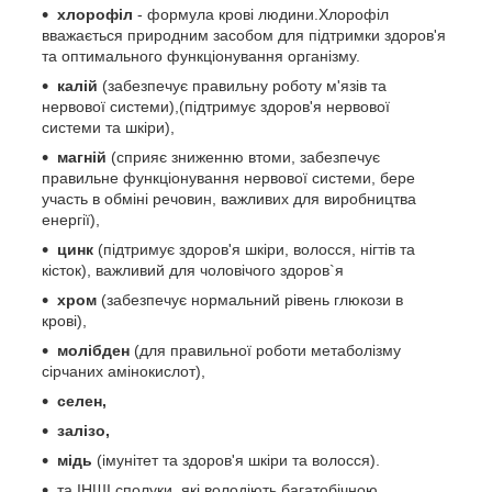
хлорофіл
- формула крові людини.Хлорофіл
вважається природним засобом для підтримки здоров'я
та оптимального функціонування організму.
калій
(забезпечує правильну роботу м'язів та
нервової системи),(підтримує здоров'я нервової
системи та шкіри),
магній
(сприяє зниженню втоми, забезпечує
правильне функціонування нервової системи, бере
участь в обміні речовин, важливих для виробництва
енергії),
цинк
(підтримує здоров'я шкіри, волосся, нігтів та
кісток), важливий для чоловічого здоров`я
хром
(забезпечує нормальний рівень глюкози в
крові),
молібден
(для правильної роботи метаболізму
сірчаних амінокислот),
селен,
залізо,
мідь
(імунітет та здоров'я шкіри та волосся).
та ІНШІ сполуки, які володіють багатобічною