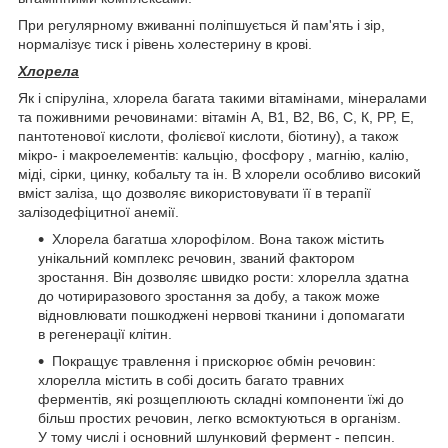
При регулярному вживанні поліпшується й пам'ять і зір,
нормалізує тиск і рівень холестерину в крові.
Хлорела
Як і спіруліна, хлорела багата такими вітамінами, мінералами
та поживними речовинами: вітамін А, В1, В2, В6, С, К, PP, Е,
пантотенової кислоти, фолієвої кислоти, біотину), а також
мікро- і макроелементів: кальцію, фосфору , магнію, калію,
міді, сірки, цинку, кобальту та ін. В хлорели особливо високий
вміст заліза, що дозволяє використовувати її в терапії
залізодефіцитної анемії.
Хлорела багатша хлорофілом. Вона також містить
унікальний комплекс речовин, званий фактором
зростання. Він дозволяє швидко рости: хлорелла здатна
до чотириразового зростання за добу, а також може
відновлювати пошкоджені нервові тканини і допомагати
в регенерації клітин.
Покращує травлення і прискорює обмін речовин:
хлорелла містить в собі досить багато травних
ферментів, які розщеплюють складні компоненти їжі до
більш простих речовин, легко всмоктуються в організм.
У тому числі і основний шлунковий фермент - пепсин.