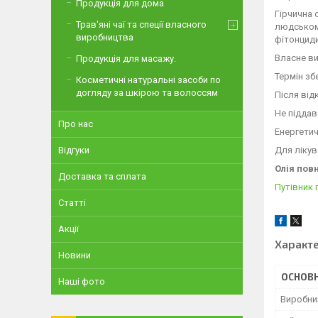
Продукція для дома
Гірчична 
Трав'яні чаї та спеції власного
людському 
виробництва
фітонциди
Власне в
Продукція для масажу.
Термін збе
Косметичні натуральні засоби по
догляду за шкірою та волоссям
Після від
Не піддав
Про нас
Енергетичн
Для лікув
Відгуки
Олія пов
Доставка та сплата
Путівник 
Статті
Акції
Характ
Новини
ОСНОВН
Наші фото
Виробни