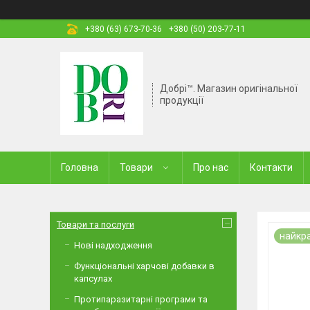
+380 (63) 673-70-36
+380 (50) 203-77-11
Добрі™. Магазин оригінальної
продукції
Головна
Товари
Про нас
Контакти
Товари та послуги
найкра
Нові надходження
Функціональні харчові добавки в
капсулах
Протипаразитарні програми та