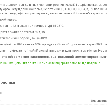
олія відноситься до цінних харчових рослинних олій і відрізняється висо
організму щодня. Зокрема, це вітаміни (E, A, D, B3, B6, B4, K, P), поліне
, глікозиди, ефірну гірчичну олію, незамінні омега-3 й омега-6 жирні кис
иробництво.
рігання: 12 місяців при температурі 15-25°C.
криття вжити протягом 60 днів.
ати термічній обробці вище 40°C.
а цінність: 898 ккал на 100 г продукту: білки - 0 г, рослинні жири - 99,9 г, 
ання: приймати по 1 чайній ложці три рази в день протягом місяця. Не за
ністю зберегла свої властивості. І це важливий момент справжньо
по нашим цілющим оліям. Ви зможете підібрати саме те, що потрібно
еристики
І
к
Власне ви