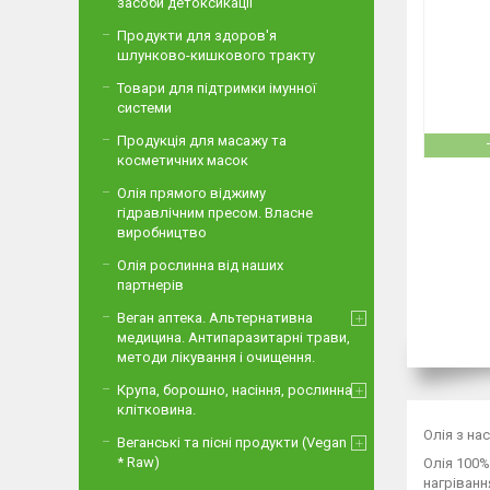
засоби детоксикації
Продукти для здоров'я
шлунково-кишкового тракту
Товари для підтримки імунної
системи
Продукція для масажу та
косметичних масок
Олія прямого віджиму
гідравлічним пресом. Власне
виробництво
Олія рослинна від наших
партнерів
Веган аптека. Альтернативна
медицина. Антипаразитарні трави,
методи лікування і очищення.
Крупа, борошно, насіння, рослинна
клітковина.
Олія з нас
Веганські та пісні продукти (Vegan
* Raw)
Олія 100%
нагріванн