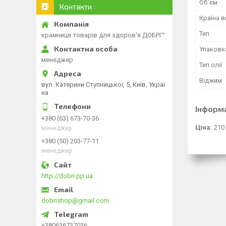
Об`єм
Контакти
Країна 
Тип
крамниця товарів для здоров'я ДОБРІ™
Упаковк
менеджер
Тип олії
Віджим
вул. Катерини Ступницької, 5, Київ, Украї
на
Інформ
+380 (63) 673-70-36
Ціна:
210
менеджер
+380 (50) 203-77-11
менеджер
http://dobri.pp.ua
dobrishop@gmail.com
+380636737036