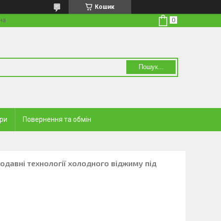
Кошик
на
Пошук...
ари
Повернення та обмін
родавні технології холодного віджиму під