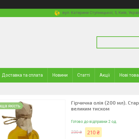
вул. Катерини Ступницької, 5, Київ, Украї
Доставка та сплата
Новини
Статті
Акції
Нові тов
Гірчична олія (200 мл). Ста
ща якість
великим тиском
Готово до відправки 2 од.
210 ₴
230 ₴