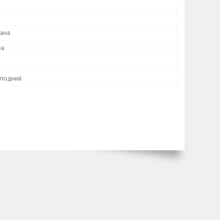
ана
ра
лодний