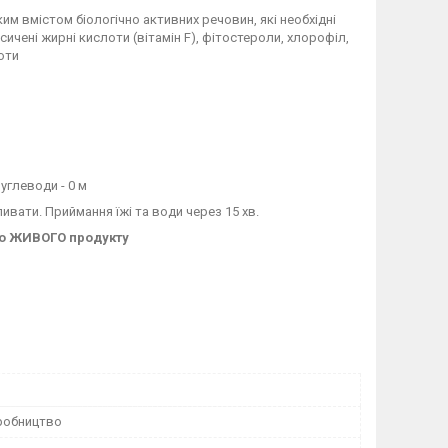
ким вмістом біологічно активних речовин, які необхідні
насичені жирні кислоти (вітамін F), фітостероли, хлорофіл,
лоти
вуглеводи - 0 м
пивати. Приймання їжі та води через 15 хв.
го ЖИВОГО продукту
робництво