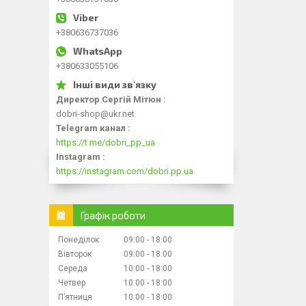
+380636737036
+380633055106
Директор Сергій Мітюн
dobri-shop@ukr.net
Telegram канал
https://t.me/dobri_pp_ua
Instagram
https://instagram.com/dobri.pp.ua
Графік роботи
Понеділок
09:00
18:00
Вівторок
09:00
18:00
Середа
10:00
18:00
Четвер
10:00
18:00
Пʼятниця
10:00
18:00