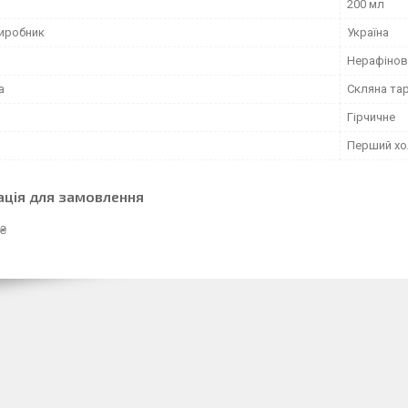
200 мл
виробник
Україна
Нерафінов
а
Скляна та
Гірчичне
Перший хо
ація для замовлення
 ₴