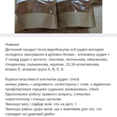
Новінка!
Дієтичний продукт після виробництва олії рудея методом
холодного пресування в дубових бочках - клітковину рудея >
У складі рудої є кислоти: лінолева, ліноненова, ейкозенова,
стеаринова, пальминова, ерукова, 15,16-епоксикінова,
вітамін Е, вітаміни групи А, В, Е, К.
⁣⁣⠀
Корисні властивості клетчатки рудея: check
знижує рівень « шкідливого» холестерину і, отже, є відмінною
профілактикою серцево-судинних захворювань; check
Удосконалює роботу травного апарату, стимулює
перистальтику і очищує організм.
Зменшує вагу і підійде всім, хто на дієті; >
Зменшує рівень цукру крові, що є важливим для тих, хто
страждає на цукровий діабет.