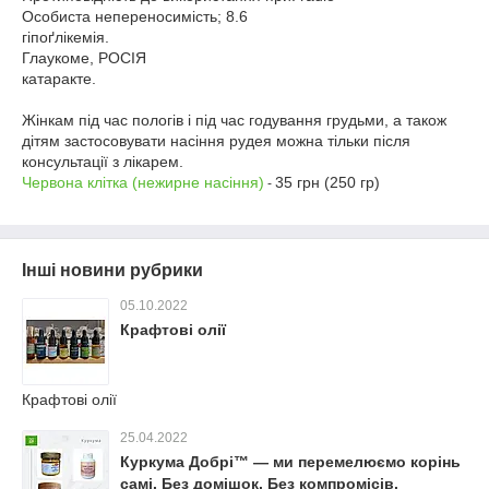
Особиста непереносимість; 8.6
гіпоґлікемія.
Глаукоме, РОСІЯ
катаракте.⁣⁣⠀
⁣⁣⠀
Жінкам під час пологів і під час годування грудьми, а також
дітям застосовувати насіння рудея можна тільки після
консультації з лікарем. ⁣⁣⠀
Червона клітка (нежирне насіння)
35 грн (250 гр)
-
Інші новини рубрики
05.10.2022
Крафтові олії
Крафтові олії
25.04.2022
Куркума Добрі™ — ми перемелюємо корінь
самі. Без домішок. Без компромісів.