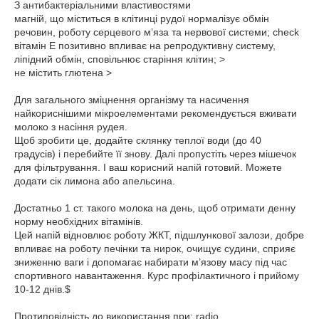
З антибактеріальними властивостями
магній, що міститься в клітинці рудої нормалізує обмін
речовин, роботу серцевого м’яза та нервової системи; check
вітамін Е позитивно впливає на репродуктивну систему,
ліпідний обмін, сповільнює старіння клітин; >
не містить глютена >
⁣⁣⠀
Для загального зміцнення організму та насичення
найкориснішими мікроелементами рекомендується вживати
молоко з насіння рудея.
Щоб зробити це, додайте склянку теплої води (до 40
градусів) і перебийте її знову. Далі пропустіть через мішечок
для фільтрування. І ваш корисний напій готовий. Можете
додати сік лимона або апельсина.
⁣⁣⠀
Достатньо 1 ст. такого молока на день, щоб отримати денну
норму необхідних вітамінів.
Цей напій відновлює роботу ЖКТ, підшлункової залози, добре
впливає на роботу печінки та нирок, очищує судини, сприяє
зниженню ваги і допомагає набирати м’язову масу під час
спортивного навантаження. Курс профілактичного і прийому
10-12 днів.$
⁣⁣⠀
Протиповідність до використання при: radio