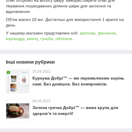
олію потрібно на вологу шкіру. Використовуйте олію для
лікування пошкоджених ділянок шкіри для загоєння та
відновлення.
Об'єм масел 10 мл. Достатньо для використання 1 краплі на
день.
У нашому магазині представлені олії:
кропова
,
фенхелю
,
коріандру
,
кмину
,
гуньби
,
обліпихи
.
Інші новини рубрики
25.04.2022
Куркума Добрі™ — ми перемелюємо корінь
самі. Без домішок. Без компромісів.
06.04.2022
Зелена гречка Добрі™ — жива крупа для
здоров’я та енергії!