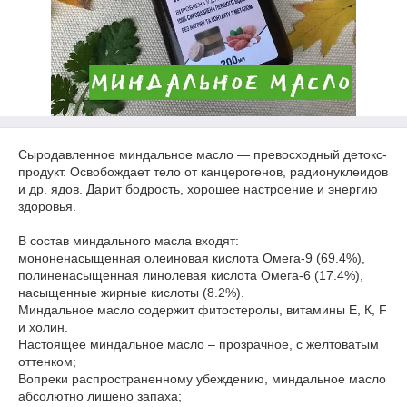
Сыродавленное миндальное масло — превосходный детокс-
продукт. Освобождает тело от канцерогенов, радионуклеидов
и др. ядов. Дарит бодрость, хорошее настроение и энергию
здоровья.⁣⁣⁣⁣⠀⁣⁣⠀
⁣⁣⠀
В состав миндального масла входят:⁣⁣⠀
мононенасыщенная олеиновая кислота Омега-9 (69.4%),⁣⁣⠀
полиненасыщенная линолевая кислота Омега-6 (17.4%),⁣⁣⠀
насыщенные жирные кислоты (8.2%).⁣⁣⠀
Миндальное масло содержит фитостеролы, витамины E, К, F
и холин.⁣⁣⠀
Настоящее миндальное масло – прозрачное, с желтоватым
оттенком;⁣⁣⠀
Вопреки распространенному убеждению, миндальное масло
абсолютно лишено запаха;⁣⁣⠀