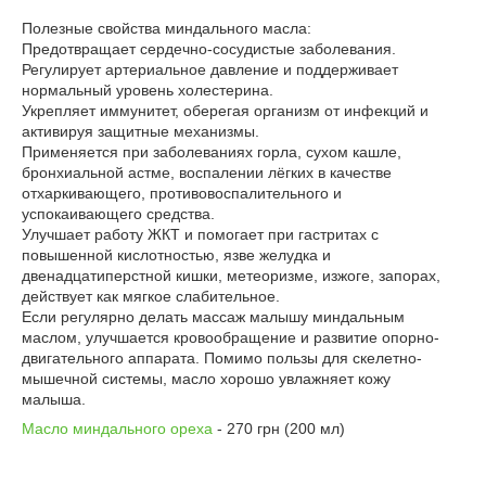
⁣⁣⠀
Полезные свойства миндального масла: ⁣⁣⠀
Предотвращает сердечно-сосудистые заболевания.⁣⁣⠀
Регулирует артериальное давление и поддерживает
нормальный уровень холестерина.⁣⁣⠀
Укрепляет иммунитет, оберегая организм от инфекций и
активируя защитные механизмы.⁣⁣⠀
Применяется при заболеваниях горла, сухом кашле,
бронхиальной астме, воспалении лёгких в качестве
отхаркивающего, противовоспалительного и
успокаивающего средства.⁣⁣⠀
Улучшает работу ЖКТ и помогает при гастритах с
повышенной кислотностью, язве желудка и
двенадцатиперстной кишки, метеоризме, изжоге, запорах,
действует как мягкое слабительное.⁣⁣⠀
Если регулярно делать массаж малышу миндальным
маслом, улучшается кровообращение и развитие опорно-
двигательного аппарата. Помимо пользы для скелетно-
мышечной системы, масло хорошо увлажняет кожу
малыша.⁣⁣⠀
Масло миндального ореха
- 270 грн (200 мл)
⁣⁣⠀