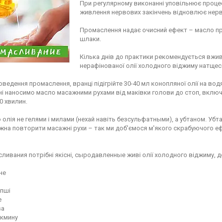
При регулярному виконанні уповільнює процес 
живлення нервових закінчень відновлює нерв
⁣⁣⠀
Промаслення надає очисний ефект – масло про
шлаки.⁣⁣⠀
⁣⁣⠀
Кілька днів до практики рекомендується вжива
нерафінованої олії холодного віджиму натщес
оведення промаслення, вранці підігрійте 30-40 мл конопляної олії на вод
і наносимо масло масажними рухами від маківки голови до стоп, включа
0 хвилин.⁣⁣⠀
олія не гелями і милами (нехай навіть безсульфатными), а убтаном. Уб
жна повторити масажні рухи – так ми доб'ємося м'якого скрабуючого е
ливания потрібні якісні, сыродавленные живі олії холодного віджиму, доб
⁣⠀
е⁣⁣⠀
пші⁣⁣⠀
⁣⁣⠀
а⁣⁣⠀
кмину⁣⁣⠀