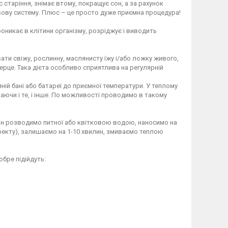
старіння, знімає втому, покращує сон, а за рахунок
ову систему. Плюс – це просто дуже приємна процедура!
никає в клітини організму, розріджує і виводить
ти свіжу, рослинну, маслянисту їжу і/або ложку живого,
ерце. Така дієта особливо сприятлива на регулярній
яній бані або батареї до приємної температури. У теплому
ючи і те, і інше. По можливості проводимо в такому
тан розводимо питної або квітковою водою, наносимо на
фекту), залишаємо на 1-10 хвилин, змиваємо теплою
ре підійдуть:⁣⁣⠀