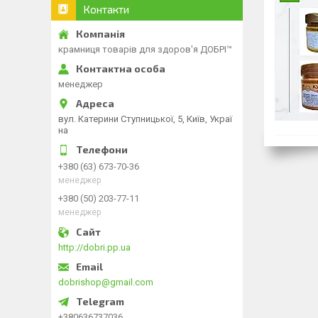
Контакти
крамниця товарів для здоров'я ДОБРІ™
менеджер
вул. Катерини Ступницької, 5, Київ, Украї
на
+380 (63) 673-70-36
менеджер
+380 (50) 203-77-11
менеджер
http://dobri.pp.ua
dobrishop@gmail.com
+380636737036