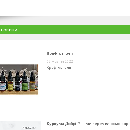
і новини
Крафтові олії
05 жовтня 2022
Крафтові олії
Куркума Добрі™ — ми перемелюємо корінь