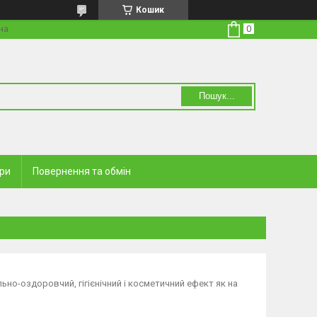
Кошик
на
Пошук...
ари
Повернення та обмін
ьно-оздоровчий, гігієнічний і косметичний ефект як на