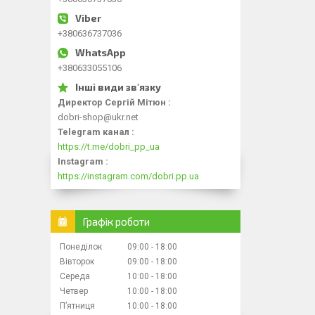
+380636737036
+380633055106
Директор Сергій Мітюн
dobri-shop@ukr.net
Telegram канал
https://t.me/dobri_pp_ua
Instagram
https://instagram.com/dobri.pp.ua
Графік роботи
Понеділок
09:00
18:00
Вівторок
09:00
18:00
Середа
10:00
18:00
Четвер
10:00
18:00
Пʼятниця
10:00
18:00