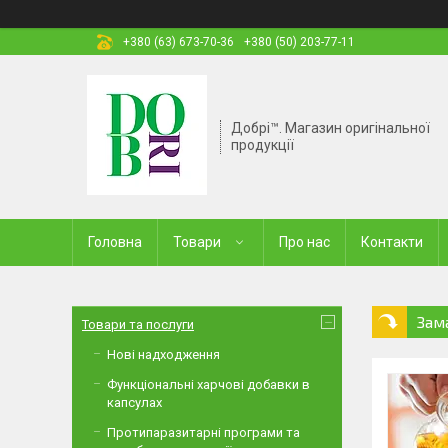
+380 (63) 673-70-36
+380 (50) 203-77-11
Добрі™. Магазин оригінальної
продукції
Головна
Товари
Про нас
Контакти
Зам
Товари та послуги
Нові надходження
Функціональні харчові добавки в
капсулах
Протипаразитарні програми та