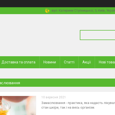
вул. Катерини Ступницької, 5, Київ, Украї
Доставка та сплата
Новини
Статті
Акції
Нові тов
аслювання
10 вересня 2021
Замаслювання - практика, яка надасть лікувал
стан шкіри, так і на весь організм.⁣⁣⠀
⁣⁣⠀