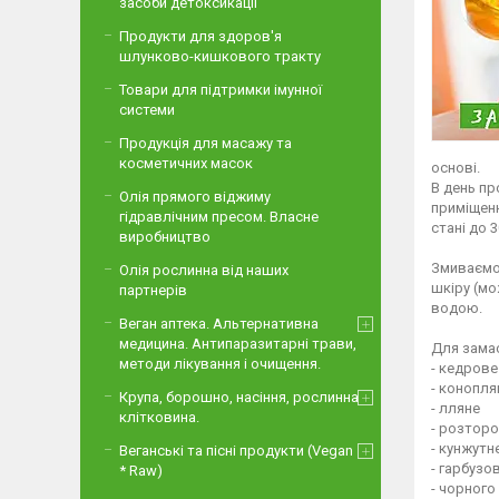
засоби детоксикації
Продукти для здоров'я
шлунково-кишкового тракту
Товари для підтримки імунної
системи
Продукція для масажу та
косметичних масок
основі.⁣⁣⠀
В день пр
Олія прямого віджиму
приміщенн
гідравлічним пресом. Власне
стані до 3
виробництво
⁣⁣⠀
Змиваємо 
Олія рослинна від наших
шкіру (мо
партнерів
водою.⁣⁣⠀
Веган аптека. Альтернативна
⁣⁣⠀
медицина. Антипаразитарні трави,
Для замас
методи лікування і очищення.
- кедрове⁣
- коноплян
Крупа, борошно, насіння, рослинна
- лляне⁣⁣⠀
клітковина.
- розторо
- кунжутне
Веганські та пісні продукти (Vegan
- гарбузов
* Raw)
- чорного 