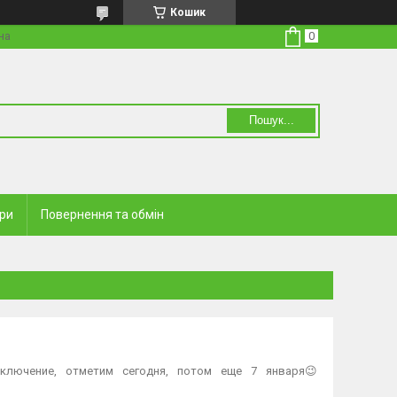
Кошик
на
Пошук...
ари
Повернення та обмін
ключение,⠀отметим⠀сегодня,⠀потом⠀еще⠀7⠀января😉