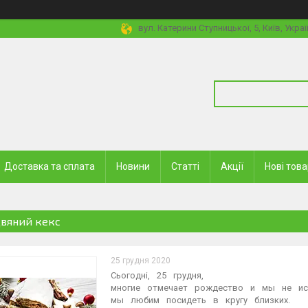
вул. Катерини Ступницької, 5, Київ, Украї
Доставка та сплата
Новини
Статті
Акції
Нові тов
двяний кекс
25 грудня 2020
Сьогодні,⠀25⠀грудня,
многие⠀отмечает⠀рождество⠀и⠀мы⠀не⠀ис
мы⠀любим⠀посидеть⠀в⠀кругу⠀близких.⁣⁣⠀