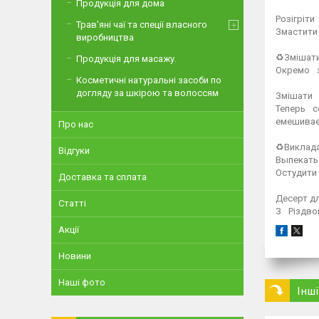
Продукція для дома
⁣⁣⠀
Розігріти
Трав'яні чаї та спеції власного
Змастити
виробництва
⁣⁣⠀
♻️Змішат
Продукція для масажу.
Окремо⠀з
Косметичні натуральні засоби по
⁣⁣⠀
догляду за шкірою та волоссям
Змішати⠀
Теперь⠀
емешивае
Про нас
⁣⁣⠀
♻️Виклад
Відгуки
Выпекать
Остудити
Доставка та сплата
⁣⁣⠀
Десерт д
Статті
З⠀Різдво
Акції
Новини
Наші фото
Інш