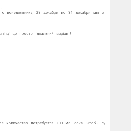
⁣⁣⠀
⠀с⠀понедельника,⠀28⠀декабря⠀по⠀31⠀декабря⠀мы⠀о
⁣⁣⠀
пічці⠀це⠀просто⠀ідеальний⠀варіант!⁣⁣⠀
ое⠀количество⠀потребуется⠀100⠀мл.⠀сока.⠀Чтобы⠀су