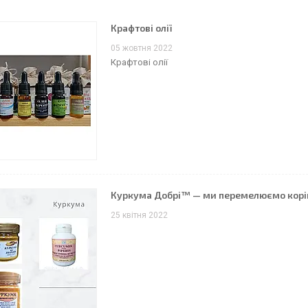
Крафтові олії
05 жовтня 2022
Крафтові олії
Куркума Добрі™ — ми перемелюємо корінь
25 квітня 2022