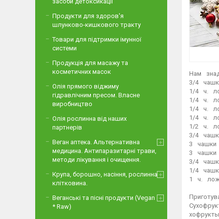
засоби детоксикації
Продукти для здоров'я
шлунково-кишкового тракту
Товари для підтримки імунної
системи
Продукція для масажу та
косметичних масок
Нам⠀знадо
3/4⠀чашк
Олія прямого віджиму
1/4⠀ч.⠀ло
гідравлічним пресом. Власне
1/4⠀ч.⠀л
виробництво
1/4⠀ч.⠀ло
1/4⠀ч.⠀ло
Олія рослинна від наших
1/2⠀ч.⠀ло
партнерів
3/4⠀чашк
Веган аптека. Альтернативна
3⠀чашки⠀
медицина. Антипаразитарні трави,
3⠀чашки⠀
методи лікування і очищення.
3/4⠀чашк
1/4⠀чашк
Крупа, борошно, насіння, рослинна
1⠀ч.⠀лож
клітковина.
⁣⁣⠀
Приготува
Веганські та пісні продукти (Vegan
Сухофрук
* Raw)
хофрукты