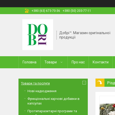
+380 (63) 673-70-36
+380 (50) 203-77-11
Добрі™. Магазин оригінальної
продукції
Головна
Товари
Про нас
Контакти
Різ
Товари та послуги
Нові надходження
Функціональні харчові добавки в
капсулах
Протипаразитарні програми та