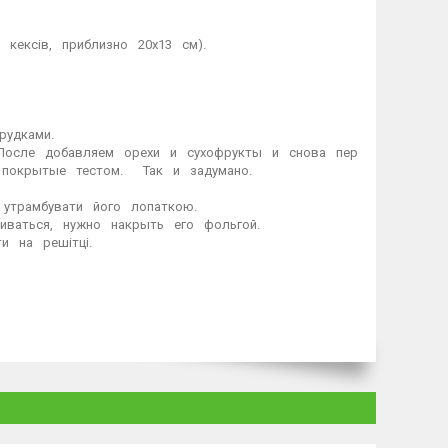
ксів,⠀приблизно⠀20х13⠀см).⁣⁣⠀
дками.⁣⁣⠀
После⠀добавляем⠀орехи⠀и⠀сухофрукты⠀и⠀снова⠀пер
покрытые⠀тестом.⠀⠀Так⠀и⠀задумано.⁣⁣⠀
утрамбувати⠀його⠀лопаткою.⁣⁣⠀
ваться,⠀нужно⠀накрыть⠀его⠀фольгой.⁣⁣⠀
⠀на⠀решітці.⁣⁣⠀