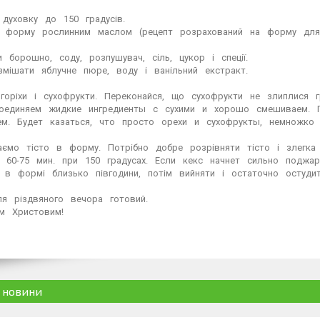
⠀духовку⠀до⠀150⠀градусів.⁣⁣⠀
⠀форму⠀рослинним⠀маслом⠀(рецепт⠀розрахований⠀на⠀форму⠀для⠀ке
и⠀борошно,⠀соду,⠀розпушувач,⠀сіль,⠀цукор⠀і⠀спеції.⁣⁣⠀
мішати⠀яблучне⠀пюре,⠀воду⠀і⠀ванільний⠀екстракт.⁣⁣⠀
горіхи⠀і⠀сухофрукти.⠀Переконайся,⠀що⠀сухофрукти⠀не⠀злиплися⠀гру
соединяем⠀жидкие⠀ингредиенты⠀с⠀сухими⠀и⠀хорошо⠀смешиваем.⠀
м.⠀Будет⠀казаться,⠀что⠀просто⠀орехи⠀и⠀сухофрукты,⠀немножко⠀
аємо⠀тісто⠀в⠀форму.⠀Потрібно⠀добре⠀розрівняти⠀тісто⠀і⠀злегка⠀
⠀60-75⠀мин.⠀при⠀150⠀градусах.⠀Если⠀кекс⠀начнет⠀сильно⠀поджари
⠀в⠀формі⠀близько⠀півгодини,⠀потім⠀вийняти⠀і⠀остаточно⠀остудити
ля⠀різдвяного⠀вечора⠀готовий.⁣⁣⠀
м⠀Христовим!
і новини