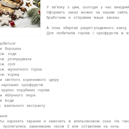
⁣⁣⠀
У⠀зв'язку⠀з⠀цим,⠀сьогодні⠀у⠀нас⠀вихідний!
Оформить⠀заказ⠀можно⠀на⠀нашем⠀сайте,
бработаем⠀и⠀отправим⠀ваши⠀заказы.⁣⁣⠀
⁣⁣⠀
А⠀поки⠀зберігай⠀рецепт різдвяного⠀кексу.⠀
Для⠀любителів⠀горіхів⠀і⠀сухофруктів⠀в⠀ви
⁣⁣⠀
биться:⁣⁣⠀
и⠀борошна⁣⁣⠀
ж.⠀соди⁣⁣⠀
ож.⠀розпушувача⁣⁣⠀
ж.⠀солі⁣⁣⠀
ж.⠀мускатного⠀горіха⁣⁣⠀
ж.⠀кориці⁣⁣⠀
и⠀світлого⠀коричневого⠀цукру⁣⁣⠀
нарізаних⠀сухофруктів⁣⁣⠀
крупно⠀порубаних⠀горіхів⁣⁣⠀
и⠀яблучного⠀пюре⁣⁣⠀
и⠀води⁣⁣⠀
.⠀ванільного⠀екстракту⁣⁣⠀
ння⁣⁣⠀
ты⠀нарезать⠀заранее⠀и⠀замочить⠀в⠀апельсиновом⠀соке.⠀На⠀так
⠀пропитались⠀замачиваем⠀часов⠀5⠀или⠀оставляем⠀на⠀ночь.⁣⁣⠀