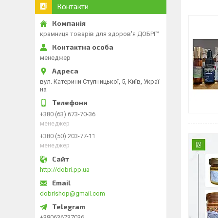
Контакти
крамниця товарів для здоров'я ДОБРІ™
менеджер
вул. Катерини Ступницької, 5, Київ, Украї
на
+380 (63) 673-70-36
менеджер
+380 (50) 203-77-11
менеджер
http://dobri.pp.ua
dobrishop@gmail.com
+380636737036