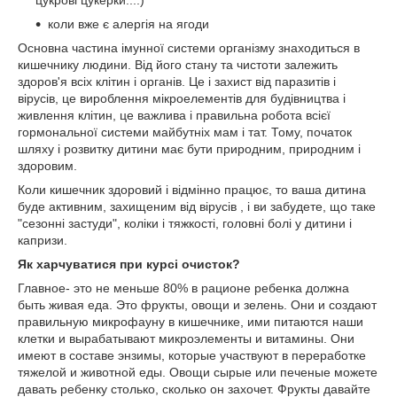
цукрові цукерки....)
коли вже є алергія на ягоди
Основна частина імунної системи організму знаходиться в
кишечнику людини. Від його стану та чистоти залежить
здоров'я всіх клітин і органів. Це і захист від паразитів і
вірусів, це вироблення мікроелементів для будівництва і
живлення клітин, це важлива і правильна робота всієї
гормональної системи майбутніх мам і тат. Тому, початок
шляху і розвитку дитини має бути природним, природним і
здоровим.
Коли кишечник здоровий і відмінно працює, то ваша дитина
буде активним, захищеним від вірусів , і ви забудете, що таке
"сезонні застуди", коліки і тяжкості, головні болі у дитини і
капризи.
Як харчуватися при курсі очисток?
Главное- это не меньше 80% в рационе ребенка должна
быть живая еда. Это фрукты, овощи и зелень. Они и создают
правильную микрофауну в кишечнике, ими питаются наши
клетки и вырабатывают микроэлементы и витамины. Они
имеют в составе энзимы, которые участвуют в переработке
тяжелой и животной еды. Овощи сырые или печеные можете
давать ребенку столько, сколько он захочет. Фрукты давайте