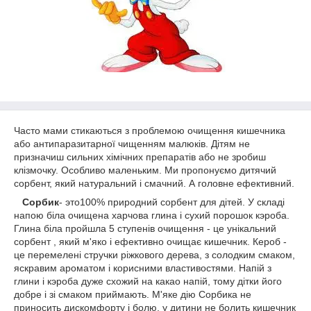
Часто мами стикаються з проблемою очищення кишечника
або антипаразитарної чищенням малюків. Дітям не
призначиш сильних хімічних препаратів або не зробиш
клізмочку. Особливо маленьким. Ми пропонуємо дитячий
сорбент, який натуральний і смачний. А головне ефективний.
Сорбик
- это100% природний сорбент для дітей. У складі
напою біла очищена харчова глина і сухий порошок кэроба.
Глина біла
пройшла 5 ступенів очищення
- це унікальний
сорбент , який м'яко і ефективно очищає кишечник. Кероб -
це перемелені стручки ріжкового дерева, з солодким смаком,
яскравим ароматом і корисними властивостями. Напій з
глини і кэроба дуже схожий на какао напій, тому дітки його
добре і зі смаком приймають. М'яке дію Сорбика не
приносить дискомфорту і болю, у дитини не болить кишечник