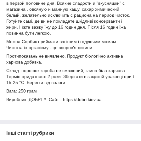
в первой половине дня. Всякие сладости и "вкусняшки" с
магазина , овсяную и манную кашу, сахар химический
белый, желательно исключить с рациона на период чисток.
Готуйте самі, де ви не покладете шкідливі консерванти і
жири. І їжте важку їжу до 16 годин дня. Після 16 годин їжа
повинна бути легкою.
Можна Сорбик приймати вагітним і годуючим мамам.
Чистота їх організму - це здоров'я дитини.
Протипоказань не виявлено. Продукт біологічно активна
харчова добавка.
Склад: порошок кэроба не смажений, глина біла харчова.
Термін придатності 2 роки. Зберігати в закритій упаковці при t
15-25 °С. Берегти від вологи.
Вага: 250 грам
Виробник: ДОБРІ™. Сайт - https://dobri.kiev.ua
Інші статті рубрики