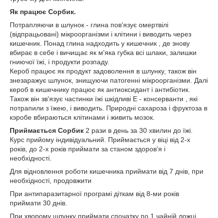
Як працює Сорбик.
Потрапляючи в шлунок - глина пов'язує омертвілі
(відпрацьовані) мікроорганізми і клітини і виводить через
кишечник. Понад глина надходить у кишечник , де знову
вбирає в себе і вичищає як м'яка губка всі шлаки, залишки
гниючої їжі, і продукти розпаду.
Кероб працює як продукт задоволення в шлунку, також він
знезаражує шлунок, знищуючи патогенні мікроорганізми. Далі
кероб в кишечнику працює як антиоксидант і антибіотик.
Також він зв'язує частинки їжі шкідливі Е - консерванти , які
потрапили з їжею, і виводить. Природні сахароза і фруктоза в
кэробе вбираються клітинами і живить мозок.
Приймається Сорбик
2 рази в день за 30 хвилин до їжі.
Курс прийому індивідуальний. Приймається у віці від 2-х
років, до 2-х років приймати за станом здоров'я і
необхідності.
Для відновлення роботи кишечника приймати від 7 днів, при
необхідності, продовжити
При антипаразитарної програмі діткам від 8-ми років
приймати 30 днів.
При хворому шлунку приймати спочатку по 1 чайній ложці