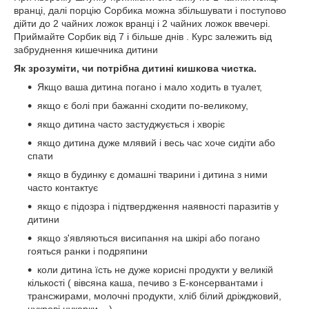
вранці, далі порцію Сорбика можна збільшувати і поступово
дійти до 2 чайних ложок вранці і 2 чайних ложок ввечері.
Приймайте Сорбик від 7 і більше днів . Курс залежить від
забруднення кишечника дитини
Як зрозуміти, чи потрібна дитині кишкова чистка.
Якщо ваша дитина погано і мало ходить в туалет,
якщо є болі при бажанні сходити по-великому,
якщо дитина часто застуджується і хворіє
якщо дитина дуже млявий і весь час хоче сидіти або
спати
якщо в будинку є домашні тварини і дитина з ними
часто контактує
якщо є підозра і підтвердження наявності паразитів у
дитини
якщо з'являються висипання на шкірі або погано
гояться ранки і подряпини
коли дитина їсть не дуже корисні продукти у великій
кількості ( вівсяна каша, печиво з Е-консервантами і
трансжирами, молочні продукти, хліб білий дріжджовий,