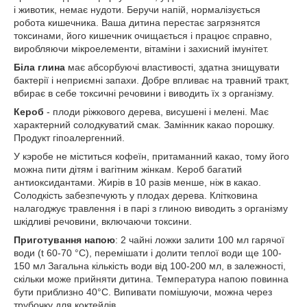
і животик, немає нудоти. Беручи напій, нормалізується
робота кишечника. Ваша дитина перестає загрязнятся
токсинами, його кишечник очищається і працює справно,
виробляючи мікроелементи, вітаміни і захисний імунітет.
Біла глина
має абсорбуючі властивості, здатна знищувати
бактерії і неприємні запахи. Добре впливає на травний тракт,
вбирає в себе токсичні речовини і виводить їх з організму.
Кероб
- плоди ріжкового дерева, висушені і мелені. Має
характерний солодкуватий смак. Замінник какао порошку.
Продукт гіпоалергенний.
У кэробе не міститься кофеїн, притаманний какао, тому його
можна пити дітям і вагітним жінкам. Кероб багатий
антиоксидантами. Жирів в 10 разів менше, ніж в какао.
Солодкість забезпечують у плодах дерева. Клітковина
налагоджує травлення і в парі з глиною виводить з організму
шкідливі речовини, включаючи токсини.
Приготування напою
: 2 чайні ложки залити 100 мл гарячої
води (t 60-70 °С), перемішати і долити теплої води ще 100-
150 мл Загальна кількість води від 100-200 мл, в залежності,
скільки може прийняти дитина. Температура напою повинна
бути приблизно 40°С. Випивати помішуючи, можна через
трубочку для коктейлів.