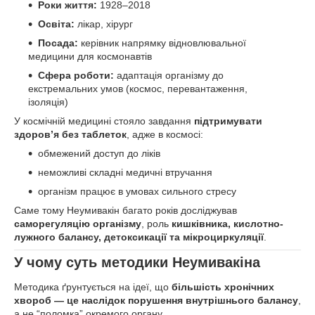
Роки життя:
1928–2018
Освіта:
лікар, хірург
Посада:
керівник напрямку відновлювальної
медицини для космонавтів
Сфера роботи:
адаптація організму до
екстремальних умов (космос, перевантаження,
ізоляція)
У космічній медицині стояло завдання
підтримувати
здоров’я без таблеток
, адже в космосі:
обмежений доступ до ліків
неможливі складні медичні втручання
організм працює в умовах сильного стресу
Саме тому Неумивакін багато років досліджував
саморегуляцію організму
, роль
кишківника, кислотно-
лужного балансу, детоксикації та мікроциркуляції
.
У чому суть методики Неумивакіна
Методика ґрунтується на ідеї, що
більшість хронічних
хвороб — це наслідок порушення внутрішнього балансу
,
а не “поломка” окремого органу.