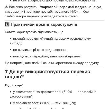
не містить харчових або промислових консервантів.
⚠️ Важливо розуміти:
"харчової" перекисі водню не існує
,
так само як і повністю нестабілізованого H₂O₂ — без
стабілізатора перекис розкладається миттєво.
5️⃣ Практичний досвід користувачів
Багато користувачів відзначають, що:
якісний перекис м’якший на смак у розведеному
вигляді;
не викликає різкого подразнення;
поводиться передбачувано при зберіганні.
Це непрямі, але логічні ознаки коректного складу продукту.
❓ Де ще використовується перекис
водню?
Відповідь:
у стоматології та дерматології (6–9% — професійне
застосування);
у промисловості (>10% — технічні цілі);