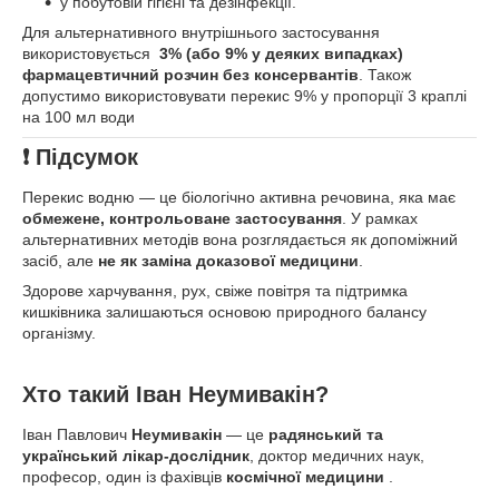
у побутовій гігієні та дезінфекції.
Для альтернативного внутрішнього застосування
використовується
3% (або 9% у деяких випадках)
фармацевтичний розчин без консервантів
. Також
допустимо використовувати перекис 9% у пропорції 3 краплі
на 100 мл води
❗
Підсумок
Перекис водню — це біологічно активна речовина, яка має
обмежене, контрольоване застосування
. У рамках
альтернативних методів вона розглядається як допоміжний
засіб, але
не як заміна доказової медицини
.
Здорове харчування, рух, свіже повітря та підтримка
кишківника залишаються основою природного балансу
організму.
Хто такий Іван Неумивакін?
Іван Павлович
Неумивакін
— це
радянський та
український лікар-дослідник
, доктор медичних наук,
професор, один із фахівців
космічної медицини
.