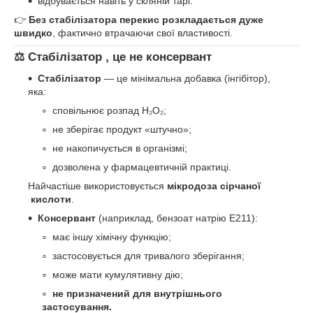
відбувається навіть у скляній тарі.
👉
Без стабілізатора перекис розкладається дуже
швидко
, фактично втрачаючи свої властивості.
⚖️
Стабілізатор , це не консервант
Стабілізатор
— це мінімальна добавка (інгібітор),
яка:
сповільнює розпад H₂O₂;
не зберігає продукт «штучно»;
не накопичується в організмі;
дозволена у фармацевтичній практиці.
Найчастіше використовується
мікродоза сірчаної
кислоти
.
Консервант
(наприклад, бензоат натрію Е211):
має іншу хімічну функцію;
застосовується для тривалого зберігання;
може мати кумулятивну дію;
не призначений для внутрішнього
застосування.