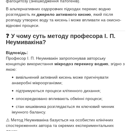
фагоцитозу (знешкодження патогенів).
В альтернативних оздоровчих підходах перекис водню
розглядають як
джерело активного кисню
, який після
розпаду утворює воду та кисень і може впливати на окисно-
відновні процеси.
❓ У чому суть методу професора І. П.
Неумивакіна?
Відповідь:
Професор І. П. Неумивакін запропонував авторську
концепцію використання
мікродоз перекису водню
, згідно з
якою:
вивільнений активний кисень може пригнічувати
анаеробні мікроорганізми;
підтримуються процеси клітинного дихання;
опосередковано впливають обмінні процеси;
стан кишківника розглядається як ключовий чинник
імунного балансу.
⚠️ Метод Неумивакіна базується на особистих клінічних
спостереженнях автора та окремих експериментальних