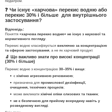
педіатром.
❓ Чи існує «харчова» перекис водню або
перекис 30% і більше для внутрішнього
застосування?
Відповідь:
Поняття
«харчова перекис водню» не існує з наукової та
нормативного погляду
.
Перекис водню класифікується
виключно за концентрацією
та сферою застосування
, а не як харчовий продукт.
🔬 Що важливо знати про високі концентрації
(30% і більше)
Перекис водню з концентрацією
30–35% і вище
:
є
хімічно агресивною речовиною
;
призначена для
промислової дезінфекції,
очищення, технічних процесів
;
може викликати
хімічні опіки слизових та тканин
;
не є безпечною для прийому всередину навіть у
розведеному вигляді
.