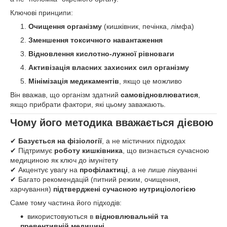
Ключові принципи:
Очищення організму
(кишківник, печінка, лімфа)
Зменшення токсичного навантаження
Відновлення кислотно-лужної рівноваги
Активізація власних захисних сил організму
Мінімізація медикаментів
, якщо це можливо
Він вважав, що організм здатний
самовідновлюватися
,
якщо прибрати фактори, які цьому заважають.
Чому його методика вважається дієвою
✔
Базується на фізіології
, а не містичних підходах
✔ Підтримує
роботу кишківника
, що визнається сучасною
медициною як ключ до імунітету
✔ Акцентує увагу на
профілактиці
, а не лише лікуванні
✔ Багато рекомендацій (питний режим, очищення,
харчування)
підтверджені сучасною нутриціологією
Саме тому частина його підходів:
використовуються в
відновлювальній та
превентивній медицині