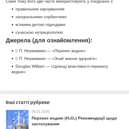
Саме тому його ідеї часто використовують у поєднанні з:
правильним харчуванням
натуральними сорбентами
м’якими детокс-підходами
сучасною нутриціологією
Джерела (для ознайомлення):
І. П. Неумивакін — «Перекис водню»
І. П. Неумивакін — «Знай закони здоров’я»
Douglas William — «Цілющі властивості перекису
водню»
Інші статті рубрики
08.01.2026
Перекис водню (H₂O₂) Рекомендації щодо
застосування