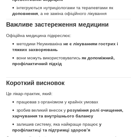
інтегруються нутриціологами та терапевтами як
доповнення
, а не заміна офіційного лікування
Важливе застереження медицини
Офіційна медицина підкреслює:
методики Неумивакіна
не є лікуванням гострих і
тяжких захворювань
вони можуть використовуватись
як допоміжний,
профілактичний підхід
Короткий висновок
Це лікар-практик, який:
працював з організмом у крайніх умовах
зробив великий внесок у
розуміння ролі очищення,
харчування та внутрішнього балансу
залишив систему, яка найкраще працює
у
профілактиці та підтримці здоров’я