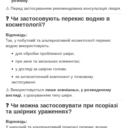
розчину
.
⚠️ Перед застосуванням рекомендована консультація лікаря.
❓ Чи застосовують перекис водню в
косметології?
Відповідь:
Так, у побутовій та альтернативній косметології перекис
водню використовують:
для обробки проблемної шкіри;
при акне та запальних елементах;
у догляді за шкірою голови;
як антисептичний компонент у точковому
застосуванні.
⚠️ Використовується
лише зовнішньо, у розведеному
вигляді
, з урахуванням типу шкіри.
❓ Чи можна застосовувати при псоріазі
та шкірних ураженнях?
Відповідь:
У народній та альтернативній практиці перекис водню