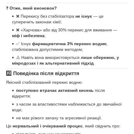
❓
Отже, який висновок?
❌ Перекису без стабілізатора
не існує
— це
суперечить законам хімії;
❌ «Харчова» або від 30% перекис для вживання —
міф і небезпека
;
✅ Існує
фармацевтична 3% перекис водню
,
стабілізована допустимим методом;
⚠️ Навіть вона використовується
лише обережно, у
мікродозах і як альтернативний підхід
.
2️⃣ Поведінка після відкриття
Якісний стабілізований перекис водню:
поступово втрачає активний кисень
після
відкриття;
з часом за властивостями наближається до звичайної
води;
не має різкого запаху та агресивної реакції.
Це
нормальний і очікуваний процес
, який свідчить про: