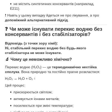
не містить синтетичних консервантів (наприклад,
Е211).
❗ Навіть у цьому випадку йдеться не про лікування, а про
допоміжний альтернативний підхід
.
❓ Чи може існувати перекис водню без
консервантів і без стабілізаторів?
Відповідь (з точки зору хімії):
Ні, стабільний перекис водню без будь-якого
стабілізатора не може існувати.
🔬 Чому це неможливо хімічно?
Перекис водню (H₂O₂) — це
термодинамічно нестійка
сполука
. Вона природно та постійно прагне розкластися:
H₂O₂ → H₂O + O₂ ↑
Цей процес:
прискорюється світлом;
активується іонами металів;
посилюється при зміні температури;