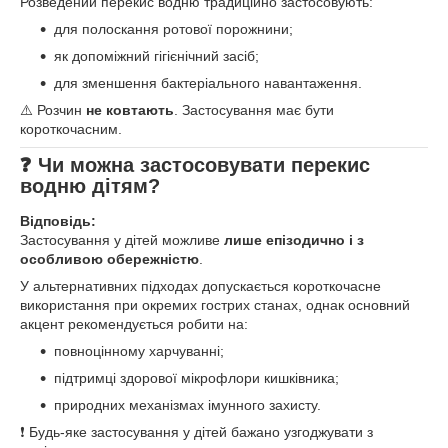
Розведений перекис водню традиційно застосовують:
для полоскання ротової порожнини;
як допоміжний гігієнічний засіб;
для зменшення бактеріального навантаження.
⚠️ Розчин
не ковтають
. Застосування має бути
короткочасним.
❓ Чи можна застосовувати перекис
водню дітям?
Відповідь:
Застосування у дітей можливе
лише епізодично і з
особливою обережністю
.
У альтернативних підходах допускається короткочасне
використання при окремих гострих станах, однак основний
акцент рекомендується робити на:
повноцінному харчуванні;
підтримці здорової мікрофлори кишківника;
природних механізмах імунного захисту.
❗ Будь-яке застосування у дітей бажано узгоджувати з