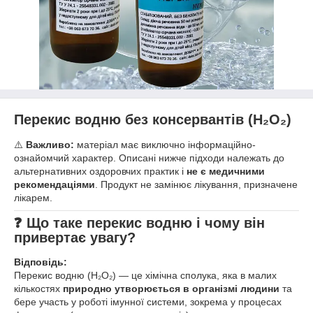
Перекис водню без консервантів (H₂O₂)
⚠️
Важливо:
матеріал має виключно інформаційно-
ознайомчий характер. Описані нижче підходи належать до
альтернативних оздоровчих практик і
не є медичними
рекомендаціями
. Продукт не замінює лікування, призначене
лікарем.
❓ Що таке перекис водню і чому він
привертає увагу?
Відповідь:
Перекис водню (H₂O₂) — це хімічна сполука, яка в малих
кількостях
природно утворюється в організмі людини
та
бере участь у роботі імунної системи, зокрема у процесах