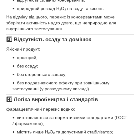
відсутність сильних консервантів;
природний розпад H₂O₂ на воду та кисень.
На відміну від цього, перекис із консервантами може
зберігати активність надто довго, що неприродно для
внутрішнього застосування.
3️⃣ Відсутність осаду та домішок
Якісний продукт:
прозорий;
без осаду;
без стороннього запаху;
без подразнюючого ефекту при зовнішньому
застосуванні (у розведеному вигляді).
4️⃣ Логіка виробництва і стандартів
фармацевтичний перекис водню:
виготовляється за нормативними стандартами (ГОСТ
/ фармакопея);
містить лише H₂O₂ та допустимий стабілізатор;