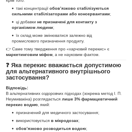
Крім того:
такі концентрації
обов’язково стабілізуються
сильними стабілізаторами або консервантами
;
ці добавки
не призначені для контакту з
організмом людини
;
їх склад може змінюватися залежно від
промислового призначення продукту.
👉 Саме тому твердження про «харчовий перекис» є
маркетинговим міфом
, а не науковим фактом.
❓ Яка перекис вважається допустимою
для альтернативного внутрішнього
застосування?
Відповідь:
В альтернативних оздоровчих підходах (зокрема метод І. П.
Неумивакіна) розглядається
лише 3% фармацевтичний
перекис водню
, який:
призначений для медичного застосування;
використовується
в мікродозах
;
обов’язково розводиться водою
;