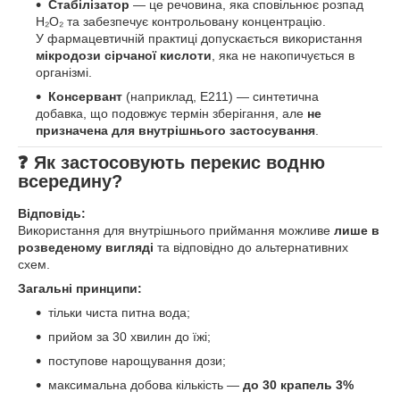
Стабілізатор
— це речовина, яка сповільнює розпад
H₂O₂ та забезпечує контрольовану концентрацію.
У фармацевтичній практиці допускається використання
мікродози сірчаної кислоти
, яка не накопичується в
організмі.
Консервант
(наприклад, Е211) — синтетична
добавка, що подовжує термін зберігання, але
не
призначена для внутрішнього застосування
.
❓ Як застосовують перекис водню
всередину?
Відповідь:
Використання для внутрішнього приймання можливе
лише в
розведеному вигляді
та відповідно до альтернативних
схем.
Загальні принципи:
тільки чиста питна вода;
прийом за 30 хвилин до їжі;
поступове нарощування дози;
максимальна добова кількість —
до 30 крапель 3%