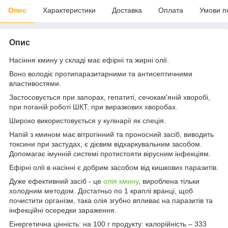
Опис
Характеристики
Доставка
Оплата
Умови п
Опис
Насіння кмину у складі має ефірні та жирні олії.
Воно володіє протипаразитарними та антисептичними
властивостями.
Застосовується при запорах, гепатиті, сечокам'яній хворобі,
при поганій роботі ШКТ, при виразкових хворобах.
Широко використовується у кулінарії як спеція.
Напій з кмином має вітрогінний та проносний засіб, виводить
токсини при застудах, є дієвим відхаркувальним засобом.
Допомагає імунній системі протистояти вірусним інфекціям.
Ефірні олії в насінні є добрим засобом від кишкових паразитів.
Дуже ефективний засіб - це
о
лія кмину
, вироблена тільки
холодним методом. Достатньо по 1 краплі вранці, щоб
почистити організм, така олія згубно впливає на паразитів та
інфекційні осередки зараження.
Енергетична цінність: на 100 г продукту: калорійність – 333