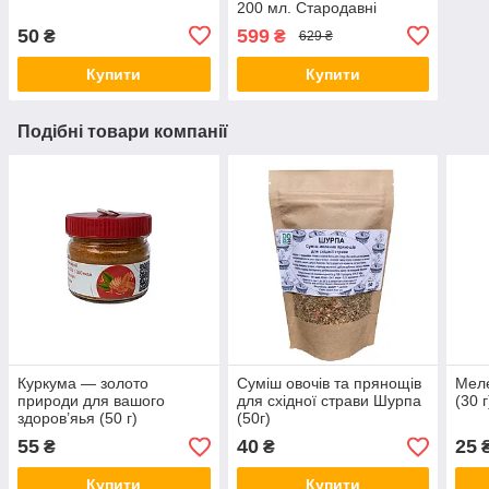
200 мл. Стародавні
технології холодного
50
599
₴
₴
629 ₴
віджиму під великим
тиском
Купити
Купити
Подібні товари компанії
​​​​​​​Куркума — золото
Суміш овочів та прянощів
Меле
природи для вашого
для східної страви Шурпа
(30 г
здоров’яья (50 г)
(50г)
55
40
25
₴
₴
Купити
Купити